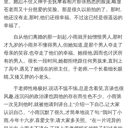
里。她忍不住又伸手去抚摩着相片那张熟悉的脸庞,略显
苍老而又十分慈爱的笑脸。那是很久以前拍的了。那时,
他还没有走,那时,他们还很幸福。不过这已经是很遥远的
幸福了。
自从他们离婚的那一刻起,小雨就开始憎恨男人,那时
才九岁的小雨并不懂得男人,但她知道,是那个男人夺走了
母亲的笑容,也夺走了他们的幸福。她很他,因而也讨厌所
有的男人。很长一段时间,她都拒绝跟任何男孩来,直到上
了高中,遇见了她现在的班主任。于老师,一个长着细长眼
睛,又矮又胖的小老头。
于老师性格极好,说话不愠不恼,总是含着笑,言谈也很
风趣,连沉闷的政治课也因他的存在而生色不少。小雨第
一次见到他时,就被他请到讲台上"介绍一下自己,让大家
认识自己。"小雨沉默了很久,才简单地说了句:"我叫丁小
雨,今年十六岁,喜爱文学,请大家多关照。"在一片诧异的