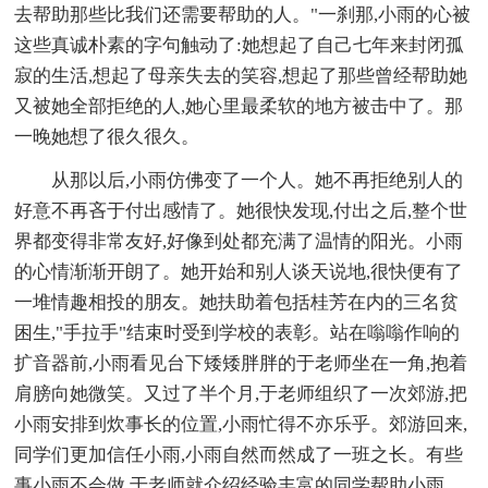
去帮助那些比我们还需要帮助的人。"一刹那,小雨的心被
这些真诚朴素的字句触动了:她想起了自己七年来封闭孤
寂的生活,想起了母亲失去的笑容,想起了那些曾经帮助她
又被她全部拒绝的人,她心里最柔软的地方被击中了。那
一晚她想了很久很久。
从那以后,小雨仿佛变了一个人。她不再拒绝别人的
好意不再吝于付出感情了。她很快发现,付出之后,整个世
界都变得非常友好,好像到处都充满了温情的阳光。小雨
的心情渐渐开朗了。她开始和别人谈天说地,很快便有了
一堆情趣相投的朋友。她扶助着包括桂芳在内的三名贫
困生,"手拉手"结束时受到学校的表彰。站在嗡嗡作响的
扩音器前,小雨看见台下矮矮胖胖的于老师坐在一角,抱着
肩膀向她微笑。又过了半个月,于老师组织了一次郊游,把
小雨安排到炊事长的位置,小雨忙得不亦乐乎。郊游回来,
同学们更加信任小雨,小雨自然而然成了一班之长。有些
事小雨不会做,于老师就介绍经验丰富的同学帮助小雨。