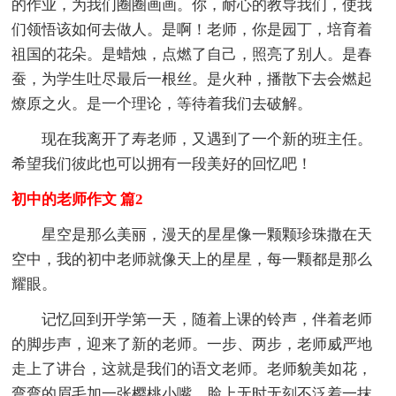
的作业，为我们圈圈画画。你，耐心的教导我们，使我
们领悟该如何去做人。是啊！老师，你是园丁，培育着
祖国的花朵。是蜡烛，点燃了自己，照亮了别人。是春
蚕，为学生吐尽最后一根丝。是火种，播散下去会燃起
燎原之火。是一个理论，等待着我们去破解。
现在我离开了寿老师，又遇到了一个新的班主任。
希望我们彼此也可以拥有一段美好的回忆吧！
初中的老师作文 篇2
星空是那么美丽，漫天的星星像一颗颗珍珠撒在天
空中，我的初中老师就像天上的星星，每一颗都是那么
耀眼。
记忆回到开学第一天，随着上课的铃声，伴着老师
的脚步声，迎来了新的老师。一步、两步，老师威严地
走上了讲台，这就是我们的语文老师。老师貌美如花，
弯弯的眉毛加一张樱桃小嘴，脸上无时无刻不泛着一抹