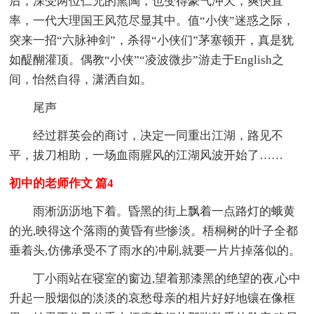
后，深受两位仁兄的熏陶，也变得豪气冲天，爽快直
率，一代大理国王风范尽显其中。值“小侠”迷惑之际，
突来一招“六脉神剑”，杀得“小侠们”茅塞顿开，真是犹
如醍醐灌顶。偶教“小侠”“凌波微步”游走于English之
间，怡然自得，潇洒自如。
尾声
经过群英会的商讨，决定一同重出江湖，路见不
平，拔刀相助，一场血雨腥风的江湖风波开始了……
初中的老师作文 篇4
雨淅沥沥地下着。昏黑的街上飘着一点路灯的蛾黄
的光,映得这个落雨的黄昏有些惨淡。梧桐树的叶子全都
垂着头,仿佛承受不了雨水的冲刷,就要一片片掉落似的。
丁小雨站在寝室的窗边,望着那漆黑的绝望的夜,心中
升起一股烟似的淡淡的哀愁母亲的相片好好地镶在像框