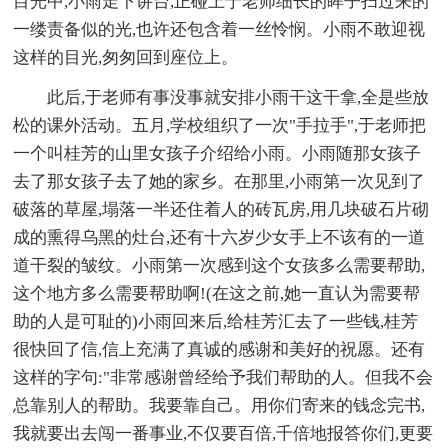
目光中,小雨走下讲台,正碰上于老师细长的眸子扫过来的
一缕责备似的光,也许还包含着一丝怜悯。小雨不敢迎视
这样的目光,匆匆回到座位上。
此后,于老师有事没事就安排小雨干这干拿,全是些放
松的课外活动。五月,学校组织了一次"手拉手",于老师把
一个叫桂芳的山里女孩子介绍给小雨。小雨随那女孩子
去了那女孩子去了她的家乡。在那里,小雨第一次见到了
破落的草屋,塌落一半还住着人的砖瓦房,用几块破石片砌
成的熏得乌黑的灶台,还有十六岁少女手上不该有的一道
道干裂的皱纹。小雨第一次感到这个女孩多么需要帮助,
这个地方多么需要帮助啊!(在这之前,她一直认为需要帮
助的人是可耻的)小雨回来后,给桂芳汇去了一些钱,桂芳
很快回了信,信上充满了真诚的感谢和美好的祝愿。还有
这样的字句:"非常感谢曾经给予我们帮助的人。但我不会
总靠别人的帮助。我要靠自己。用你们寄来的钱念完书,
我就要出去闯一番事业,不仅要百倍,千倍地报答你们,更要