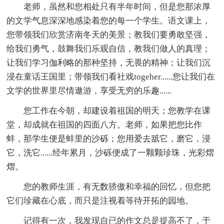
老师，虽然和您相处只有半年时间，但是您那浓厚
的文学气息深深地感染着您的每一个学生。语文课上，
您带领我们欣赏济南冬天的美景；教我们要勇敢坚强，
给我们勇气，鼓舞我们乐观自信，教我们做人的真理；
让我们学习伽利略的那种坚持，无畏的精神；让我们沉
浸在童话王国里；带领我们看社戏togeher......您让我们在
文学的世界里尽情遨游，享受无穷的乐趣......
您工作在今朝，却建设着祖国的明天；您教学在课
堂，却成就在祖国的四面八方。老师，如果把您比作
蚌，那学生便是蚌里的沙砾；您用爱去舐它，磨它，浸
它，洗它......经年累月，沙砾便成了一颗颗珍珠，光彩熠
熠。
您的教师生涯，有无数骄傲和幸福的回忆，但您把
它们珍藏在心底，而只是注视着等待开拓的园地。
记得有一次，我发现自已的作文总是提高不了，于