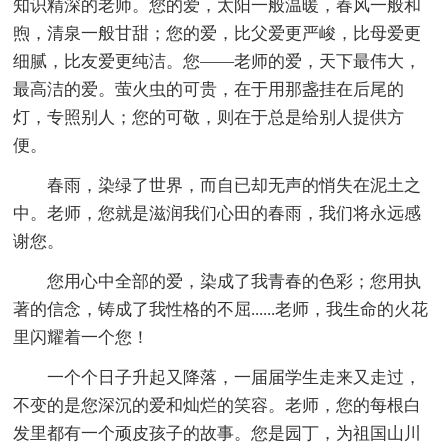
知识精深的老师。您的爱，太阳一般温暖，春风一般和
煦，清泉一般甘甜；您的爱，比父爱更严峻，比母爱更
细腻，比友爱更纯洁。您——老师的爱，天下最伟大，
最高洁的爱。萤火虫的可贵，在于用那盏挂在后尾的
灯，专照别人；您的可敬，则在于总是给别人提供方
便。
春雨，染绿了世界，而自已却无声的悄失在泥土之
中。老师，您就是滋润我们心田的春雨，我们将永远感
谢您。
您用心中全部的爱，染成了我青春的色彩；您用执
著的信念，铸成了我性格的不屈......老师，我生命的火花
里闪耀着一个您！
一个个日子升起又降落，一届届学生走来又走过，
不变的是您深沉的爱和灿烂的笑容。老师，您的每根白
发里都有一个顽皮孩子的故事。您是园丁，为祖国山川