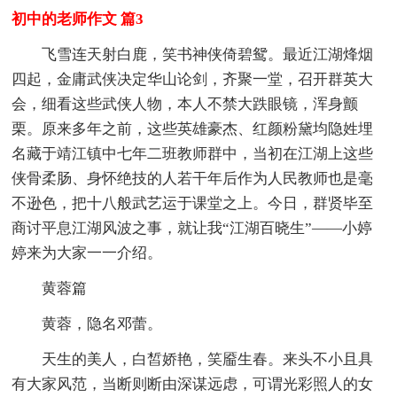
初中的老师作文 篇3
飞雪连天射白鹿，笑书神侠倚碧鸳。最近江湖烽烟
四起，金庸武侠决定华山论剑，齐聚一堂，召开群英大
会，细看这些武侠人物，本人不禁大跌眼镜，浑身颤
栗。原来多年之前，这些英雄豪杰、红颜粉黛均隐姓埋
名藏于靖江镇中七年二班教师群中，当初在江湖上这些
侠骨柔肠、身怀绝技的人若干年后作为人民教师也是毫
不逊色，把十八般武艺运于课堂之上。今日，群贤毕至
商讨平息江湖风波之事，就让我“江湖百晓生”——小婷
婷来为大家一一介绍。
黄蓉篇
黄蓉，隐名邓蕾。
天生的美人，白皙娇艳，笑靥生春。来头不小且具
有大家风范，当断则断由深谋远虑，可谓光彩照人的女