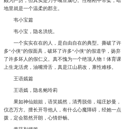
颇为严厉，但其实是刀子嘴豆腐心。性格刚中带柔，暗
地里就是一个温柔的郡主。
韦小宝篇
韦小宝，隐名洪统。
一个实实在在的人，是自由自在的典型。撕破了许
多“小侠”的假面具，破坏了许多“小侠”的假道学，扬弃
了许多坏人的假仁义。真不愧为一个绝顶人物！体育课
上生龙活虎，油嘴滑舌，真是江山易改，禀性难移。
王语嫣篇
王语嫣，隐名鲍玲莉
果如神仙姐姐，语笑嫣然，清秀脱俗，端庄妙曼，
仪态万方。擅长开导他人，有什么心魔障碍，经她一点
拨，定会豁然开朗，心情舒畅。