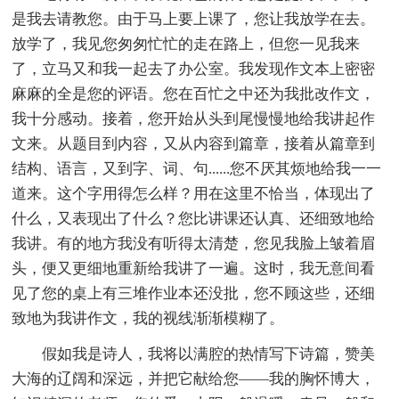
是我去请教您。由于马上要上课了，您让我放学在去。
放学了，我见您匆匆忙忙的走在路上，但您一见我来
了，立马又和我一起去了办公室。我发现作文本上密密
麻麻的全是您的评语。您在百忙之中还为我批改作文，
我十分感动。接着，您开始从头到尾慢慢地给我讲起作
文来。从题目到内容，又从内容到篇章，接着从篇章到
结构、语言，又到字、词、句......您不厌其烦地给我一一
道来。这个字用得怎么样？用在这里不恰当，体现出了
什么，又表现出了什么？您比讲课还认真、还细致地给
我讲。有的地方我没有听得太清楚，您见我脸上皱着眉
头，便又更细地重新给我讲了一遍。这时，我无意间看
见了您的桌上有三堆作业本还没批，您不顾这些，还细
致地为我讲作文，我的视线渐渐模糊了。
假如我是诗人，我将以满腔的热情写下诗篇，赞美
大海的辽阔和深远，并把它献给您——我的胸怀博大，