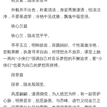
程灵素，隐名余亚琴
外貌并不出色，朴素清淡，身姿秀雅潇洒，恬淡洁
净，不爱慕虚荣，冷艳中见优雅，飘逸中蕴坚强。
铁心兰篇
铁心兰，隐名范平平。
亭亭玉立，明眸皓齿，容颜娟好。个性孤傲冷艳，
坚毅果断，执著寻求自由，对理想永不放弃。课堂上她
一再向“小侠们”强调自己对音乐梦想的不懈追求，要“小
侠们”也要为自己的梦想而拼搏。
段誉篇
段誉，隐名殷国坚。
风度翩翩，潇洒倜傥，为人慈悲为怀，有一副菩萨
心肠，明辨是非，惩恶扬善。与乔峰、虚竹义结金兰之