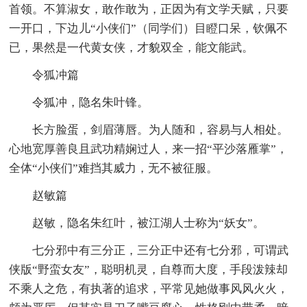
首领。不算淑女，敢作敢为，正因为有文学天赋，只要
一开口，下边儿“小侠们”（同学们）目瞪口呆，钦佩不
已，果然是一代黄女侠，才貌双全，能文能武。
令狐冲篇
令狐冲，隐名朱叶锋。
长方脸蛋，剑眉薄唇。为人随和，容易与人相处。
心地宽厚善良且武功精娴过人，来一招“平沙落雁掌”，
全体“小侠们”难挡其威力，无不被征服。
赵敏篇
赵敏，隐名朱红叶，被江湖人士称为“妖女”。
七分邪中有三分正，三分正中还有七分邪，可谓武
侠版“野蛮女友”，聪明机灵，自尊而大度，手段泼辣却
不乘人之危，有执著的追求，平常见她做事风风火火，