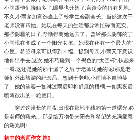
小雨跟他们接触多了,眼界也开阔了,言谈变的很有见地。
不久,小雨参加竞选当上了校学生会副会长。当然这次于
老师没有帮她。她现在每天的生活都异常忙碌而充实。
那些阴霾的日子,渐渐都离她远去了。曾经那么阴郁的丁
小雨现在变成了一个阳光女孩。她现在还有一个最大的`
心愿。希望母亲可以得到幸福。提到母亲,小雨又下意识
地伸出手去,这次,她不巧碰到一个褐色的"太空杯",扶起来
一看,这还是她的那个漏了之后,于老师送她的呢!那是老
师们外出旅游的纪念品。想到于老师,小雨情不自地笑
了。她的笑容一如淋过雨后即将舒展的梧桐,一如黑夜后
喷薄欲出的一轮艳日。
穿过这漫长的雨夜,出现在那地平线的第一道曙光,必
是老师的曙光,。那是给万物带来阳光和希望的充满爱意
的曙光啊!
初中的老师作文 篇5