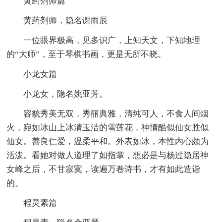
黄药剂师篇
黄药剂师，隐名谢雨辰
一位眼界极高，见多识广，上知天文，下知地理
的“大师”，至于琴棋书画，更是无所不晓。
小龙女篇
小龙女，隐名姚亚芳。
容貌秀美无双，秀丽典雅，清纯可人，不食人间烟
火，宛如冰山上冰清玉洁的雪莲花，神情酷似仙女胜似
仙女。善良仁爱，温柔平和。外表如冰，本性内心颇为
活泼。看她对做人道理了如指掌，想必是与杨过隐居神
女峰之后，不甘寂寞，读遍万卷诗书，才有如此造诣
的。
程灵素篇