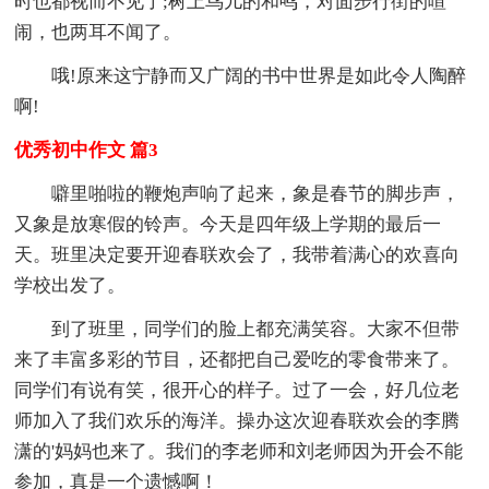
时也都视而不见了;树上鸟儿的和鸣，对面步行街的喧
闹，也两耳不闻了。
哦!原来这宁静而又广阔的书中世界是如此令人陶醉
啊!
优秀初中作文 篇3
噼里啪啦的鞭炮声响了起来，象是春节的脚步声，
又象是放寒假的铃声。今天是四年级上学期的最后一
天。班里决定要开迎春联欢会了，我带着满心的欢喜向
学校出发了。
到了班里，同学们的脸上都充满笑容。大家不但带
来了丰富多彩的节目，还都把自己爱吃的零食带来了。
同学们有说有笑，很开心的样子。过了一会，好几位老
师加入了我们欢乐的海洋。操办这次迎春联欢会的李腾
潇的'妈妈也来了。我们的李老师和刘老师因为开会不能
参加，真是一个遗憾啊！