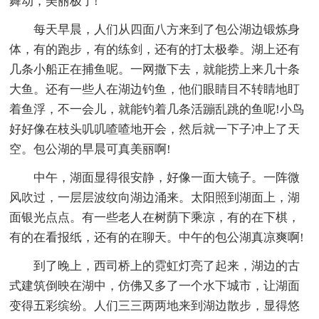
舞动，美丽极了!
每天早晨，人们从四面八方来到了包公湖边锻炼身
体，有的跑步，有的练剑，还有的打太极拳。湖上还有
几条小船正在捕鱼呢。一网撒下去，就能捞上来几十条
大鱼。还有一些人在湖边钓鱼，他们眼睛目不转睛地盯
着鱼浮，不一会儿，就能钓着几条活蹦乱跳的鱼呢!小鸟
好好像在枝头叽叽喳喳地开会，然后就一下子冲上了天
空。包公湖的早晨可真美丽啊!
中午，湖面显得很安静，好像一面大镜子。一阵微
风吹过，一层层波纹向湖边涌来。太阳照到湖面上，湖
面银光点点。有一些老人在树荫下乘凉，有的在下棋，
有的在看报纸，还有的在聊天。中午的包公湖真凉爽啊!
到了晚上，西司桥上的霓虹灯亮了起来，湖边的古
式建筑倒映在湖中，仿佛又多了一个水下城市，让湖面
变得五彩缤纷。人们三三两两地来到湖边散步，显得悠