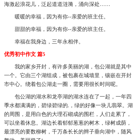
海激起浪花儿，泛起道道涟漪，涌向深处……
暖暖的幸福，因为有你--亲爱的班主任。
甜甜的幸福，因为有你--亲爱的班主任。
幸福在我身边，三年永相伴。
优秀初中作文 篇5
我的家乡开封，有许多美丽的湖，包公湖就是其中
一个。它由三个湖组成，被包裹在城墙里，镶嵌在开封
市中心。绕着包公湖走一圈，需要用很长时间呢。
包公湖的湖水和龙亭湖的湖水连在了一起，一年四
季水都满满的，碧绿碧绿的.，绿的好像一块儿翡翠。湖
的周围，是用白色的大理石砌成的围栏，人们走累了，
可以坐着休息。湖边长着郁郁葱葱的树木，绿树成荫，
最漂亮的要数柳树，千万条长长的辫子垂向湖中，随风