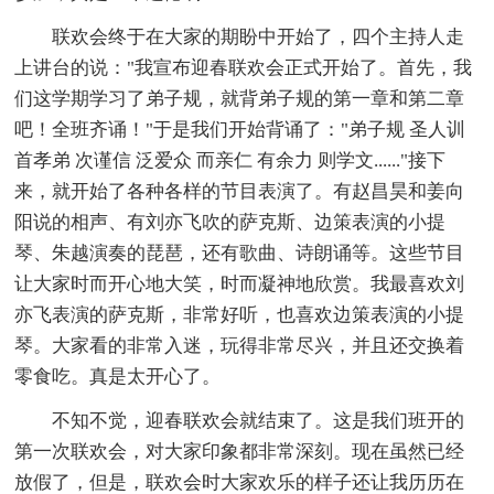
联欢会终于在大家的期盼中开始了，四个主持人走
上讲台的说："我宣布迎春联欢会正式开始了。首先，我
们这学期学习了弟子规，就背弟子规的第一章和第二章
吧！全班齐诵！"于是我们开始背诵了："弟子规 圣人训
首孝弟 次谨信 泛爱众 而亲仁 有余力 则学文......"接下
来，就开始了各种各样的节目表演了。有赵昌昊和姜向
阳说的相声、有刘亦飞吹的萨克斯、边策表演的小提
琴、朱越演奏的琵琶，还有歌曲、诗朗诵等。这些节目
让大家时而开心地大笑，时而凝神地欣赏。我最喜欢刘
亦飞表演的萨克斯，非常好听，也喜欢边策表演的小提
琴。大家看的非常入迷，玩得非常尽兴，并且还交换着
零食吃。真是太开心了。
不知不觉，迎春联欢会就结束了。这是我们班开的
第一次联欢会，对大家印象都非常深刻。现在虽然已经
放假了，但是，联欢会时大家欢乐的样子还让我历历在