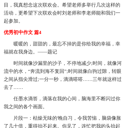
目，我真想念这次联欢会。希望老师多举行几次这样的
活动，更希望下次联欢会时刘老师和李老师能和我们一
起参加。
优秀初中作文 篇4
暖暖的，甜甜的，最忘不掉的是你给我的幸福，幸
福就在我身边。——题记
时间就像沙漏里的沙子，不停地减少;时间，就像河
流中的水，“奔流到海不复回”;时间就像白驹过隙，转眼
之间从指尖滑过;一分一秒，滴滴嗒嗒……三年就这样过
去了……
任墨水滴答，滴落在我的心间，脑海里不断闪过你
我之间的各个画面。
片段一：枯燥无味的'晚自习，令我苦恼，脑袋像胀
了几十倍，重得抬不起来。你见了，连忙把我的头抬起