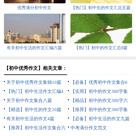
优秀满分初中作文
【热门】初中生的作文汇总五篇
有关初中生活的作文汇编六篇
【热门】初中的作文汇总8篇
【初中优秀作文】相关文章：
关于初中优秀作文集锦10篇
【必备】优秀初中作文集合6
【热门】初中生活作文汇编4
篇
【实用】初中的作文300字集
篇
关于初中作文集合八篇
合六篇
【精品】初中的作文300字六
【精选】初中生的作文10篇
篇
【推荐】初中的作文300字集
有关初中生活的作文4篇
合八篇
【必备】初中生活的作文九篇
【推荐】初中生活作文集合六
中考满分作文范文