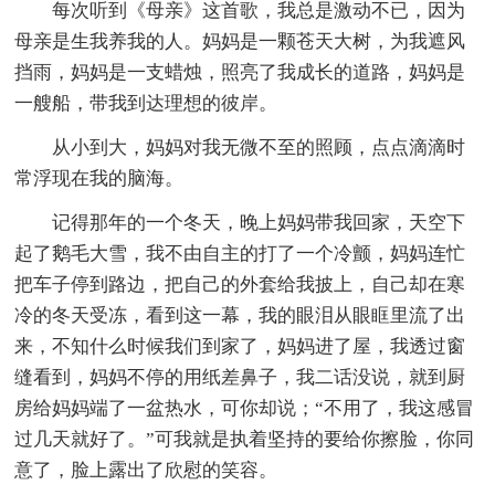
每次听到《母亲》这首歌，我总是激动不已，因为
母亲是生我养我的人。妈妈是一颗苍天大树，为我遮风
挡雨，妈妈是一支蜡烛，照亮了我成长的道路，妈妈是
一艘船，带我到达理想的彼岸。
从小到大，妈妈对我无微不至的照顾，点点滴滴时
常浮现在我的脑海。
记得那年的一个冬天，晚上妈妈带我回家，天空下
起了鹅毛大雪，我不由自主的打了一个冷颤，妈妈连忙
把车子停到路边，把自己的外套给我披上，自己却在寒
冷的冬天受冻，看到这一幕，我的眼泪从眼眶里流了出
来，不知什么时候我们到家了，妈妈进了屋，我透过窗
缝看到，妈妈不停的用纸差鼻子，我二话没说，就到厨
房给妈妈端了一盆热水，可你却说；“不用了，我这感冒
过几天就好了。”可我就是执着坚持的要给你擦脸，你同
意了，脸上露出了欣慰的笑容。