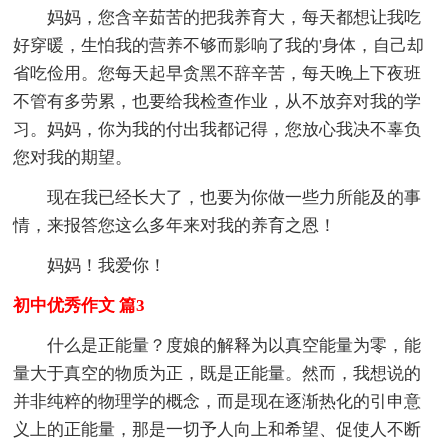
妈妈，您含辛茹苦的把我养育大，每天都想让我吃
好穿暖，生怕我的营养不够而影响了我的'身体，自己却
省吃俭用。您每天起早贪黑不辞辛苦，每天晚上下夜班
不管有多劳累，也要给我检查作业，从不放弃对我的学
习。妈妈，你为我的付出我都记得，您放心我决不辜负
您对我的期望。
现在我已经长大了，也要为你做一些力所能及的事
情，来报答您这么多年来对我的养育之恩！
妈妈！我爱你！
初中优秀作文 篇3
什么是正能量？度娘的解释为以真空能量为零，能
量大于真空的物质为正，既是正能量。然而，我想说的
并非纯粹的物理学的概念，而是现在逐渐热化的引申意
义上的正能量，那是一切予人向上和希望、促使人不断