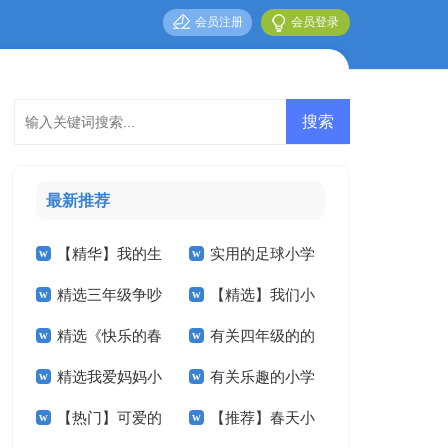
会员注册
会员登录
最新推荐
【精华】我的生
实用的足球小学
精选三年级争吵
【精选】我们小
活小学作文四篇
作文合集八篇
精选《快乐的春
有关四年级的的
作文300字四篇
学作文300字六篇
精选我爱妈妈小
有关乐趣的小学
节》小学作文合集九
暑假作文3篇
【热门】可爱的
【推荐】春天小
学作文4篇
作文合集10篇
篇