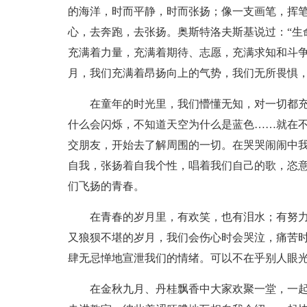
的海洋，时而平静，时而张扬；像一支画笔，挥
心，去奔跑，去张扬。奥斯特洛夫斯基说过：“生
充满着力量，充满着期待、志愿，充满求知和斗争
月，我们充满着昂扬向上的气势，我们无所畏惧
在童年的时光里，我们懵懂无知，对一切都
什么会闪烁，不知道天空为什么是蓝色……就在
交朋友，开始去了解周围的一切。在哭哭闹闹中
自我，张扬着自我个性，唱着我们自己的歌，恣
们飞扬的青春。
在青春的岁月里，有欢笑，也有泪水；有努
又狼狈不堪的岁月，我们会伤心时会哭泣，痛苦
肆无忌惮地宣泄我们的情绪。可以不在乎别人眼
在金秋九月、丹桂飘香中大家欢聚一堂，一