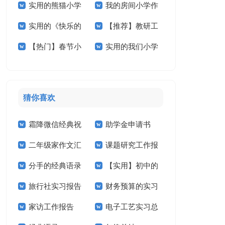
实用的熊猫小学
我的房间小学作
小学作文300字3篇
学作文十篇
实用的《快乐的
【推荐】教研工
作文合集五篇
文汇编5篇
【热门】春节小
实用的我们小学
春节》小学作文3篇
作计划范文汇编五篇
学作文400字四篇
作文400字三篇
猜你喜欢
霜降微信经典祝
助学金申请书
二年级家作文汇
课题研究工作报
福语
【精】
分手的经典语录
【实用】初中的
总7篇
告
旅行社实习报告
财务预算的实习
作文300字汇总6篇
家访工作报告
电子工艺实习总
(15篇)
报告