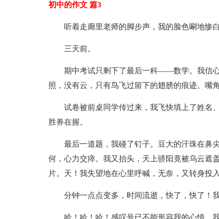
初中的作文 篇3
听着走廊里老师的脚步声，我的脸色唰地惨
三天前。
期中考试只剩下了最后一科——数学。我信
照，没有云，只有鸟飞过留下的翅膀的痕迹。嘴
试卷被前桌同学传过来，我飞快填上了姓名
胜券在握。
最后一道题，我碰了钉子。豆大的汗珠在鼻尖
何，心力交瘁。我又抬头，天上骄阳竟被乌云遮
片。天！我失望地在心里呼喊，无奈，又转身投
分钟一点点变多，时间流逝，快了，快了！
哈！哈！哈！感叹号已不能形容我的心情，