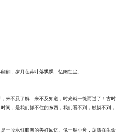
落翩翩，岁月荏苒叶落飘飘，忆阑红尘。
清，来不及了解，来不及知道，时光就一恍而过了！古时
，时间，是我们抓不住的东西，我们看不到，触摸不到，
？
更是一段永驻脑海的美好回忆。像一艘小舟，荡漾在生命