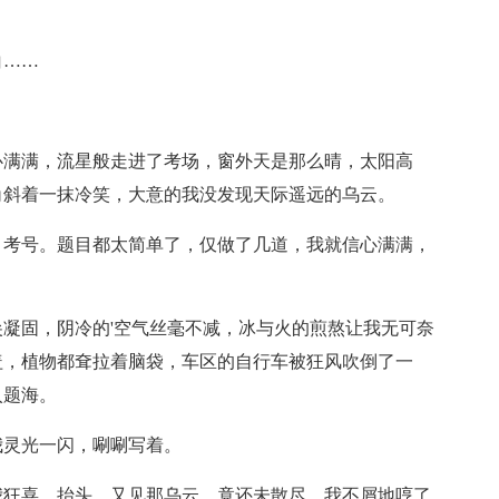
白……
心满满，流星般走进了考场，窗外天是那么晴，太阳高
角斜着一抹冷笑，大意的我没发现天际遥远的乌云。
、考号。题目都太简单了，仅做了几道，我就信心满满，
凝固，阴冷的'空气丝毫不减，冰与火的煎熬让我无可奈
盖，植物都耷拉着脑袋，车区的自行车被狂风吹倒了一
入题海。
我灵光一闪，唰唰写着。
我狂喜，抬头，又见那乌云，竟还未散尽。我不屑地哼了