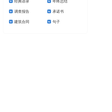
经典语录
年终总结
结15篇
调查报告
承诺书
建筑合同
句子