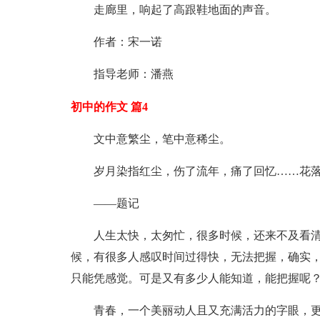
走廊里，响起了高跟鞋地面的声音。
作者：宋一诺
指导老师：潘燕
初中的作文 篇4
文中意繁尘，笔中意稀尘。
岁月染指红尘，伤了流年，痛了回忆……花
——题记
人生太快，太匆忙，很多时候，还来不及看
候，有很多人感叹时间过得快，无法把握，确实
只能凭感觉。可是又有多少人能知道，能把握呢
青春，一个美丽动人且又充满活力的字眼，