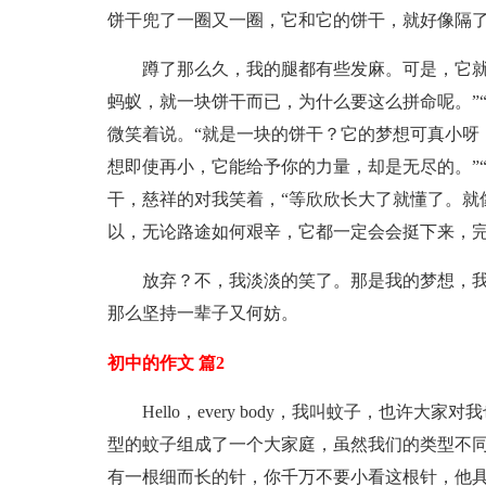
饼干兜了一圈又一圈，它和它的饼干，就好像隔
蹲了那么久，我的腿都有些发麻。可是，它就
蚂蚁，就一块饼干而已，为什么要这么拼命呢。”
微笑着说。“就是一块的饼干？它的梦想可真小呀
想即使再小，它能给予你的力量，却是无尽的。”
干，慈祥的对我笑着，“等欣欣长大了就懂了。就
以，无论路途如何艰辛，它都一定会会挺下来，完
放弃？不，我淡淡的笑了。那是我的梦想，
那么坚持一辈子又何妨。
初中的作文 篇2
Hello，every body，我叫蚊子，也
型的蚊子组成了一个大家庭，虽然我们的类型不
有一根细而长的针，你千万不要小看这根针，他