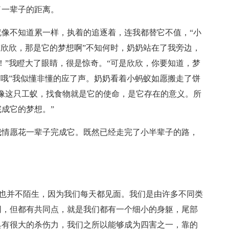
了一辈子的距离。
像不知道累一样，执着的追逐着，连我都替它不值，“小
“欣欣，那是它的梦想啊”不知何时，奶奶站在了我旁边，
！”我瞪大了眼睛，很是惊奇。“可是欣欣，你要知道，梦
“哦”我似懂非懂的应了声。奶奶看着小蚂蚁如愿搬走了饼
像这只工蚁，找食物就是它的使命，是它存在的意义。所
成它的梦想。”
我情愿花一辈子完成它。既然已经走完了小半辈子的路，
许大家对我也并不陌生，因为我们每天都见面。我们是由许多不同类
同，但都有共同点，就是我们都有一个细小的身躯，尾部
具有很大的杀伤力，我们之所以能够成为四害之一，靠的