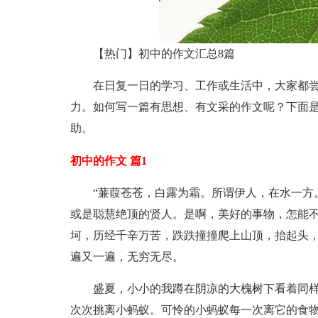
【热门】初中的作文汇总8篇
在日复一日的学习、工作或生活中，大家都
力。如何写一篇有思想、有文采的作文呢？下面是
助。
初中的作文 篇1
“蒹葭苍苍，白露为霜。所谓伊人，在水一方
或是聪慧绝顶的贤人。是啊，美好的事物，怎能
坷，历经千辛万苦，跌跌撞撞爬上山顶，抬起头
遍又一遍，无穷无尽。
盛夏，小小的我蹲在阴凉的大槐树下看着同
次次挑离小蚂蚁。可怜的小蚂蚁每一次离它的食物