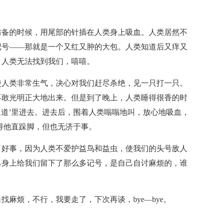
防备的时候，用尾部的针插在人类身上吸血。人类居然不
记号——那就是一个又红又肿的大包。人类知道后又痒又
，人类无法找到我们，嘻嘻。
使人类非常生气，决心对我们赶尽杀绝，见一只打一只。
不敢光明正大地出来。但是到了晚上，人类睡得很香的时
通道’里进去。进去后，围着人类嗡嗡地叫，放心地吸血，
得他直跺脚，但也无济于事。
了好事，因为人类不爱护益鸟和益虫，使我们的头号敌人
己身上给我们留下了那么多记号，是自己自讨麻烦的，谁
麻烦，不行，我要走了，下次再谈，bye—bye。