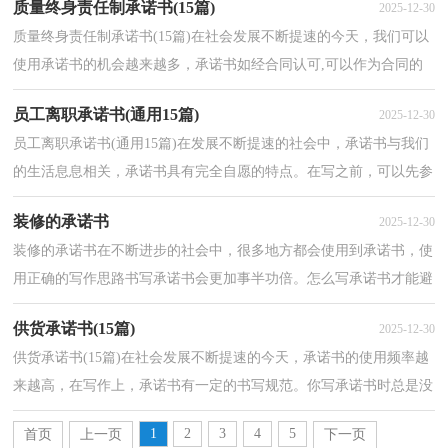
质量终身责任制承诺书(15篇)
2025-12-30
质量终身责任制承诺书(15篇)在社会发展不断提速的今天，我们可以
使用承诺书的机会越来越多，承诺书如经合同认可,可以作为合同的
一部分一同履行。如何写一份恰当的承诺书呢？下面...
员工离职承诺书(通用15篇)
2025-12-30
员工离职承诺书(通用15篇)在发展不断提速的社会中，承诺书与我们
的生活息息相关，承诺书具有完全自愿的特点。在写之前，可以先参
考范文，下面是小编帮大家整理的员工离职承诺书，希望...
装修的承诺书
2025-12-30
装修的承诺书在不断进步的社会中，很多地方都会使用到承诺书，使
用正确的写作思路书写承诺书会更加事半功倍。怎么写承诺书才能避
免踩雷呢？以下是小编为大家收集的装修的承诺书，供...
供货承诺书(15篇)
2025-12-30
供货承诺书(15篇)在社会发展不断提速的今天，承诺书的使用频率越
来越高，在写作上，承诺书有一定的书写规范。你写承诺书时总是没
有文字可写？下面是小编整理的供货承诺书，欢迎大家借...
1
2
3
4
5
首页
上一页
下一页