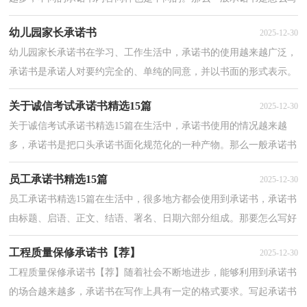
的呢？下面是小编整理的关于安全责任承诺书，欢迎阅...
幼儿园家长承诺书
2025-12-30
幼儿园家长承诺书在学习、工作生活中，承诺书的使用越来越广泛，
承诺书是承诺人对要约完全的、单纯的同意，并以书面的形式表示。
你写承诺书时总是没有文字可写？下面是小编精心整理...
关于诚信考试承诺书精选15篇
2025-12-30
关于诚信考试承诺书精选15篇在生活中，承诺书使用的情况越来越
多，承诺书是把口头承诺书面化规范化的一种产物。那么一般承诺书
是怎么写的呢？下面是小编为大家整理的关于诚信考试...
员工承诺书精选15篇
2025-12-30
员工承诺书精选15篇在生活中，很多地方都会使用到承诺书，承诺书
由标题、启语、正文、结语、署名、日期六部分组成。那要怎么写好
承诺书呢？下面是小编为大家整理的员工承诺书，仅供...
工程质量保修承诺书【荐】
2025-12-30
工程质量保修承诺书【荐】随着社会不断地进步，能够利用到承诺书
的场合越来越多，承诺书在写作上具有一定的格式要求。写起承诺书