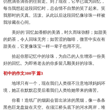
仍然滴答滴答的往前走。到了现在，它早已成为回忆，
每当我想起这段回忆时，总会情不自禁的笑了起来。笑
我那时的天真。活泼。从此以后这段回忆像珍珠一样被
我珍藏在心间。
美好的`回忆如香醇的美酒，时久而味弥醇；如甜美
的奶茶，令人回味无穷；如苦涩的咖啡，微苦中实在有
甜美在，它更像珠宝一样一辈子也用不完。
拾起你那记忆中的珍珠，为自己的人生增添一份美
好的回忆。为即将老去的你多留几颗美好的珍珠。
初中的作文300字 篇3
地球只有一个，现在我们人类很不注意地球妈妈环
境，她正在默默忍受后着我们人类给她带来的痛苦。
你看！造纸厂的烟囱会冒出浓浓的黑烟，像一条条
黑色巨龙盘旋在天空。在须江桥头底下的河水两岸，堆