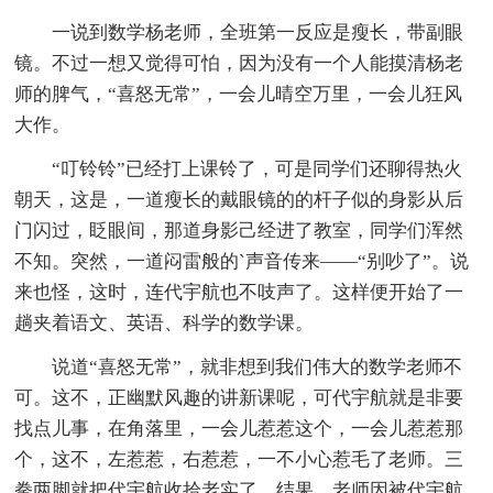
一说到数学杨老师，全班第一反应是瘦长，带副眼
镜。不过一想又觉得可怕，因为没有一个人能摸清杨老
师的脾气，“喜怒无常”，一会儿晴空万里，一会儿狂风
大作。
“叮铃铃”已经打上课铃了，可是同学们还聊得热火
朝天，这是，一道瘦长的戴眼镜的的杆子似的身影从后
门闪过，眨眼间，那道身影己经进了教室，同学们浑然
不知。突然，一道闷雷般的`声音传来——“别吵了”。说
来也怪，这时，连代宇航也不吱声了。这样便开始了一
趟夹着语文、英语、科学的数学课。
说道“喜怒无常”，就非想到我们伟大的数学老师不
可。这不，正幽默风趣的讲新课呢，可代宇航就是非要
找点儿事，在角落里，一会儿惹惹这个，一会儿惹惹那
个，这不，左惹惹，右惹惹，一不小心惹毛了老师。三
拳两脚就把代宇航收拾老实了。结果，老师因被代宇航