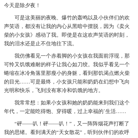
今天是除夕夜！
可是这美丽的夜晚、爆竹的轰鸣以及小伙伴们的欢
声笑语，都没有让我的内心从黑暗中摆脱，因为《卖火
柴的小女孩》感动了我。即使是在这欢声笑语的时刻，
我的泪水还是止不住地往下流。
我仿佛看见一个赤着脚的小女孩在我面前浮现，那
可怜又饥饿难耐的样子让我心如刀绞。我似乎看见一个
蜷缩在冰冷角落里那瘦小的身躯，看到那饥渴点燃火柴
的目光……可是最终，小女孩只能和奶奶在幻想中飞向
光明和快乐，飞到没有寒冷和饥饿的地方。
我常常想：如果小女孩和她的奶奶能来到我们这个
年代，一定能吃得饱、穿得暖，过上幸福的`生活……
“砰——叭！砰——叭！”，又一阵阵烟花声打断了
我的思绪。看到满天的“天女散花”，听到伙伴们的欢呼