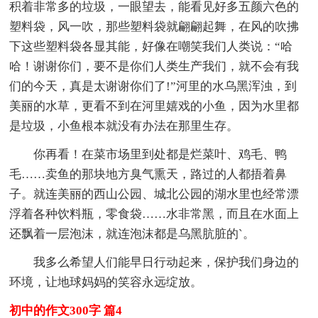
积着非常多的垃圾，一眼望去，能看见好多五颜六色的
塑料袋，风一吹，那些塑料袋就翩翩起舞，在风的吹拂
下这些塑料袋各显其能，好像在嘲笑我们人类说：“哈
哈！谢谢你们，要不是你们人类生产我们，就不会有我
们的今天，真是太谢谢你们了!”河里的水乌黑浑浊，到
美丽的水草，更看不到在河里嬉戏的小鱼，因为水里都
是垃圾，小鱼根本就没有办法在那里生存。
你再看！在菜市场里到处都是烂菜叶、鸡毛、鸭
毛……卖鱼的那块地方臭气熏天，路过的人都捂着鼻
子。就连美丽的西山公园、城北公园的湖水里也经常漂
浮着各种饮料瓶，零食袋……水非常黑，而且在水面上
还飘着一层泡沫，就连泡沫都是乌黑肮脏的`。
我多么希望人们能早日行动起来，保护我们身边的
环境，让地球妈妈的笑容永远绽放。
初中的作文300字 篇4