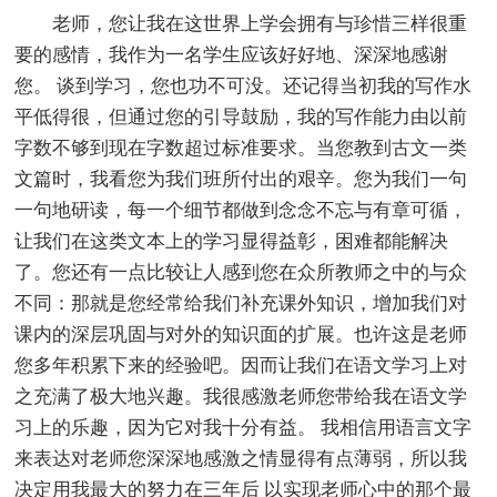
老师，您让我在这世界上学会拥有与珍惜三样很重
要的感情，我作为一名学生应该好好地、深深地感谢
您。 谈到学习，您也功不可没。还记得当初我的写作水
平低得很，但通过您的引导鼓励，我的写作能力由以前
字数不够到现在字数超过标准要求。当您教到古文一类
文篇时，我看您为我们班所付出的艰辛。您为我们一句
一句地研读，每一个细节都做到念念不忘与有章可循，
让我们在这类文本上的学习显得益彰，困难都能解决
了。您还有一点比较让人感到您在众所教师之中的与众
不同：那就是您经常给我们补充课外知识，增加我们对
课内的深层巩固与对外的知识面的扩展。也许这是老师
您多年积累下来的经验吧。因而让我们在语文学习上对
之充满了极大地兴趣。我很感激老师您带给我在语文学
习上的乐趣，因为它对我十分有益。 我相信用语言文字
来表达对老师您深深地感激之情显得有点薄弱，所以我
决定用我最大的努力在三年后 以实现老师心中的那个最