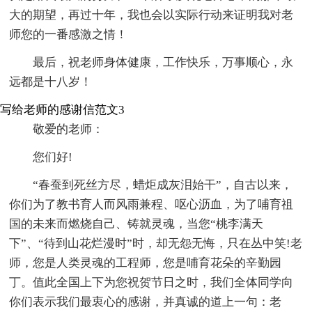
大的期望，再过十年，我也会以实际行动来证明我对老
师您的一番感激之情！
最后，祝老师身体健康，工作快乐，万事顺心，永
远都是十八岁！
写给老师的感谢信范文3
敬爱的老师：
您们好!
“春蚕到死丝方尽，蜡炬成灰泪始干”，自古以来，
你们为了教书育人而风雨兼程、呕心沥血，为了哺育祖
国的未来而燃烧自己、铸就灵魂，当您“桃李满天
下”、“待到山花烂漫时”时，却无怨无悔，只在丛中笑!老
师，您是人类灵魂的工程师，您是哺育花朵的辛勤园
丁。值此全国上下为您祝贺节日之时，我们全体同学向
你们表示我们最衷心的感谢，并真诚的道上一句：老