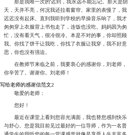
那是我唯一次的'迟到，我永远不能忘记。那天是阴
天，天并不亮，何况我还拉着窗帘。家里的表慢了，我
迟迟没有起床。直到我听到学校的早操音乐响了，我才
匆匆穿上衣服背上书包走了，连饭也没吃。妈妈因为匆
忙，没有看天气，很冷很冷。本是不对的事，你却照顾
我。你找了饼干让我吃，你找了衣服让我穿，我不好意
思，你也没有强迫。
在教师节来临之前，我要衷心的感谢你，刘老师，
你辛苦了。谢谢你。刘老师！
写给老师的感谢信范文2
敬爱的老师：
您好！
最近在课堂上看到您容光满面，我也替您感到快乐
与舒心。您是我目前见过最好的一位导师，作为一名普
通学生的我听您的每一堂课感觉就像是享受人生丰富多