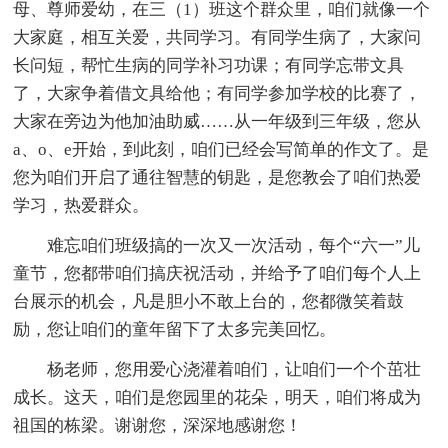
母、尊师爱幼，在三（1）班这个群众里，咱们就像一个
大家庭，相互关爱，共同学习。有同学生病了，大家问
长问短，帮忙生病的同学补习功课；有同学忘带文具
了，大家争着借文具给他；有同学参加学校的比赛了，
大家在旁边为他加油助威……从一年级到三年级，您从
a、o、e开始，到此刻，咱们已经会写简单的作文了。是
您为咱们开启了通往智慧的钥匙，是您教会了咱们热爱
学习，热爱群众。
难忘咱们班级搞的一次又一次活动，每个“六一”儿
童节，您都带咱们搞庆祝活动，并给予了咱们每个人上
台展示的机会，凡是胆小不敢上台的，您都微笑着鼓
励，您让咱们的童年留下了太多完美回忆。
杨老师，您用爱心浇灌着咱们，让咱们一个个茁壮
成长。这天，咱们是您园里的花朵，明天，咱们将成为
祖国的栋梁。谢谢您，深深地感谢您！