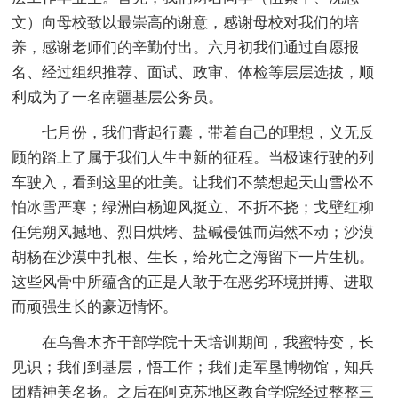
文）向母校致以最崇高的谢意，感谢母校对我们的培
养，感谢老师们的辛勤付出。六月初我们通过自愿报
名、经过组织推荐、面试、政审、体检等层层选拔，顺
利成为了一名南疆基层公务员。
七月份，我们背起行囊，带着自己的理想，义无反
顾的踏上了属于我们人生中新的征程。当极速行驶的列
车驶入，看到这里的壮美。让我们不禁想起天山雪松不
怕冰雪严寒；绿洲白杨迎风挺立、不折不挠；戈壁红柳
任凭朔风撼地、烈日烘烤、盐碱侵蚀而岿然不动；沙漠
胡杨在沙漠中扎根、生长，给死亡之海留下一片生机。
这些风骨中所蕴含的正是人敢于在恶劣环境拼搏、进取
而顽强生长的豪迈情怀。
在乌鲁木齐干部学院十天培训期间，我蜜特变，长
见识；我们到基层，悟工作；我们走军垦博物馆，知兵
团精神美名扬。之后在阿克苏地区教育学院经过整整三