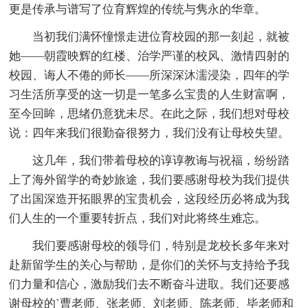
更是传承与谱写了位育辉煌的传统与隽永的华章。
当初我们满怀憧憬走进位育校园的那一刻起，就被
她——朝霞映辉的红楼、治学严谨的校风、激情四射的
校园、诲人不倦的师长——所深深沐濡浸染，四年的学
习生活所享受的这一切是一笔多么宝贵的人生财富啊，
至今回眸，思绪仍意犹未尽。在此之际，我们想对母校
说：四年来我们很勤奋很努力，我们没有让母校失望。
这几年，我们带着母校的谆谆教诲与祝福，纷纷踏
上了海外留学的奇妙旅途，我们要感谢母校为我们提供
了出国深造开拓眼界的宝贵机会，这段经历必将成为我
们人生的一个重要转折点，我们对此将终生难忘。
我们要感谢母校的领导们，特别是龙校长多年来对
赴新留学生的关心与帮助，是你们的关怀与支持给予我
们力量和信心，激励我们去不断奋斗进取。我们还要感
谢母校的`曹老师、张老师、刘老师、陈老师、毕老师和