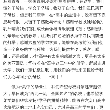
释着青春，一抹俊逸的.身影抒写着拼搏，在这里，我们
懂的了珍惜，学会了坚强，收获了自信。我们虽已离开
了母校，但是我们庆幸，在*高中的生活中，没有留下叹
息与悔恨，只留下了感激与怀念！感谢母校以她纯净的
乳汁哺育我们茁壮成长而像雄鹰般展翅飞翔；感谢恩师
们辛勤耐心的教导，让我们在迷茫的学海中寻找到前进
的灯塔；感谢六盘的学弟学妹，能够在高考前为我们创
造一个良好的学习环境，为我们提供方便；感谢，感
谢，还是感谢，对*高中有太多的感谢之言，更是有太多
的美丽回忆！怀揣着在*高中这三年中的所学，所感走进
大学，我们一定积极进取，用我们的行动来回报给予我
们关心与呵护的母校——*高中！
做为*高中的毕业生，我们希望母校能够越来越强
大，早日成为“西北一流，全国知名”的名校，也希望学
弟学妹们继续发扬*学子的拼搏精神，能够在六盘山高中
这块肥沃的土地上充实自己，尤其是高三的学生们，更