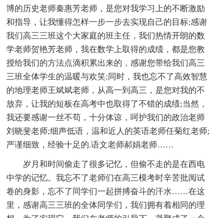
博的历史老师秦惠芳老师，是您对我学习上的不断激励
和指导，让我懂得怎样一步一步去实现自己的目标;感谢
我们高三三班这个大家庭的班主任，我们热情开朗的数
学老师贺艳芳老师，我在数学上取得的成绩，都是您教
授给我们的方法点滴积累出来的，感谢您带给我们高三
三班全体学生的温暖与欢笑;同时，我也忘不了高效智慧
的地理老师王斌斌老师，从高一到高三，是您对我的不
放弃，让我的短板在高考中也取得了不错的成绩;当然，
我还要感谢一丝不苟，十分体谅，呵护我们的政治老师
刘晓斐老师;细声低语，温和近人的英语老师任菊红老师;
严谨细致，经验十足的.语文老师郝娟老师……
岁月和时间偷走了很多记忆，但偷不走的是在西电
中学的记忆。我忘不了老师们在高三模考时辛苦批阅试
卷的身影，忘不了同学们一起拼搏奋斗的汗水……在这
里，感谢高三三班的全体同学们，我们拥有着相同的理