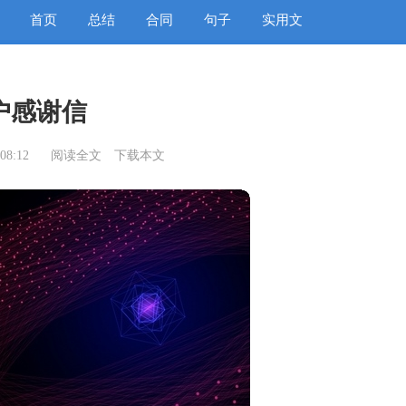
首页
总结
合同
句子
实用文
户感谢信
08:12
阅读全文
下载本文