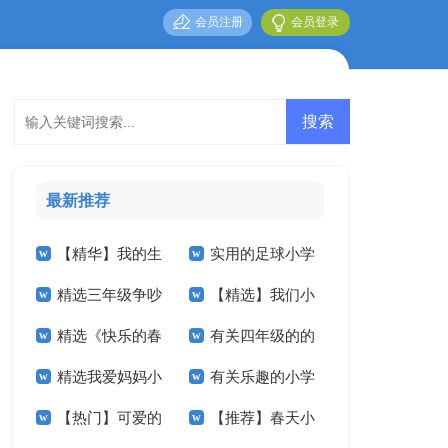
会员注册
会员登录
最新推荐
【精华】我的生
实用的足球小学
精选三年级争吵
【精选】我们小
活小学作文四篇
作文合集八篇
精选《快乐的春
有关四年级的的
作文300字四篇
学作文300字六篇
精选我爱妈妈小
有关乐趣的小学
节》小学作文合集九
暑假作文3篇
【热门】可爱的
【推荐】春天小
学作文4篇
作文合集10篇
篇