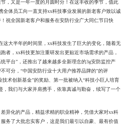
佳节，又是一年一度的月圆时分！在这丰收的季节，值此
x携全体员工向一直支持xx科技事业发展的新老客户致以诚
持！祝全国新老客户和服务在安防行业广大同仁节日快
，在这大半年的时间里，xx科技发生了巨大的变化，随着无
领跑者，xx科技更加注重研发出更贴近市场需求的产品，
监控系统平台”，还推出了越来越多全新理念的3g安防监控产
密不可分，“中国安防行业十大用户推荐品牌的”的评
业技术创新基金”的奖励、第一批被纳入“科技小巨人培育
足迹，我们与大家并肩携手，依靠真诚与勤奋，续写了一个
差异化的产品，精益求精的职业精神，凭借大家对xx科
，服务了大批忠实客户，这是我们最引以自豪、最有价值
！