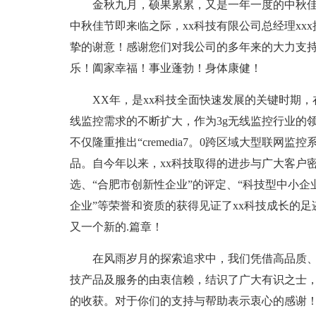
金秋九月，硕果累累，又是一年一度的中秋
中秋佳节即来临之际，xx科技有限公司总经理xx
挚的谢意！感谢您们对我公司的多年来的大力支
乐！阖家幸福！事业蓬勃！身体康健！
XX年，是xx科技全面快速发展的关键时期
线监控需求的不断扩大，作为3g无线监控行业的
不仅隆重推出“cremedia7。0跨区域大型联网
品。自今年以来，xx科技取得的进步与广大客户
选、“合肥市创新性企业”的评定、“科技型中小企
企业”等荣誉和资质的获得见证了xx科技成长的
又一个新的.篇章！
在风雨岁月的探索追求中，我们凭借高品质、
技产品及服务的由衷信赖，结识了广大有识之士
的收获。对于你们的支持与帮助表示衷心的感谢