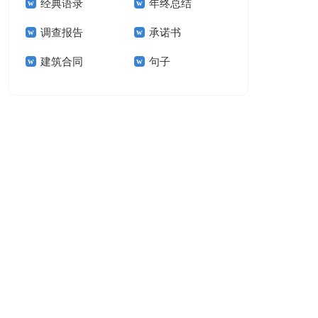
经典语录
年终总结
结15篇
调查报告
承诺书
建筑合同
句子