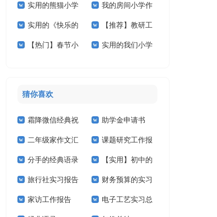
实用的熊猫小学
我的房间小学作
小学作文300字3篇
学作文十篇
实用的《快乐的
【推荐】教研工
作文合集五篇
文汇编5篇
【热门】春节小
实用的我们小学
春节》小学作文3篇
作计划范文汇编五篇
学作文400字四篇
作文400字三篇
猜你喜欢
霜降微信经典祝
助学金申请书
二年级家作文汇
课题研究工作报
福语
【精】
分手的经典语录
【实用】初中的
总7篇
告
旅行社实习报告
财务预算的实习
作文300字汇总6篇
家访工作报告
电子工艺实习总
(15篇)
报告