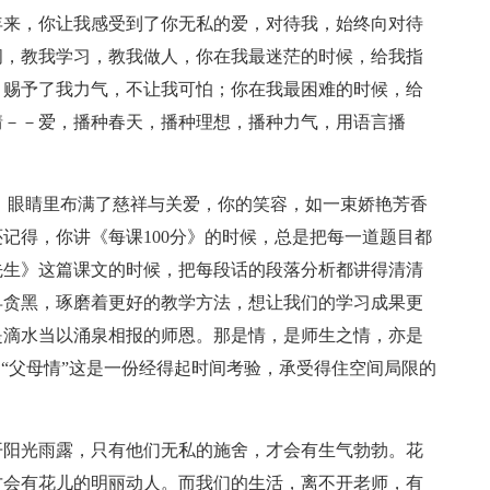
年来，你让我感受到了你无私的爱，对待我，始终向对待
问，教我学习，教我做人，你在我最迷茫的时候，给我指
，赐予了我力气，不让我可怕；你在我最困难的时候，给
情－－爱，播种春天，播种理想，播种力气，用语言播
”，眼睛里布满了慈祥与关爱，你的笑容，如一束娇艳芳香
记得，你讲《每课100分》的时候，总是把每一道题目都
先生》这篇课文的时候，把每段话的段落分析都讲得清清
早贪黑，琢磨着更好的教学方法，想让我们的学习成果更
是滴水当以涌泉相报的师恩。那是情，是师生之情，亦是
的“父母情”这是一份经得起时间考验，承受得住空间局限的
开阳光雨露，只有他们无私的施舍，才会有生气勃勃。花
才会有花儿的明丽动人。而我们的生活，离不开老师，有