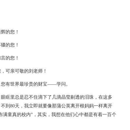
清辉的您！
不辍的您！
怨言的您！
您，可亲可敬的刘老师！
，您有世界最珍贵的财宝——学问。
，眼眶里总是忍不住滴下了几滴晶莹剔透的泪珠，在这多
不到80天，我立即就要像那蒲公英离开根妈妈一样离开
布满童真的校内”，其实，我想在他们心中都是有着一百个