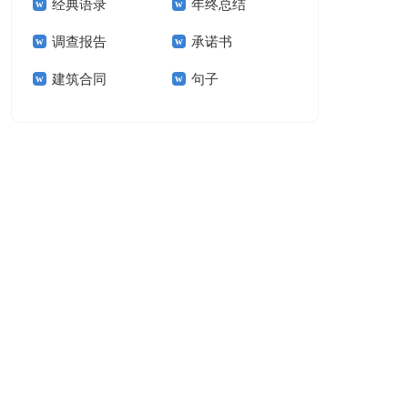
经典语录
年终总结
结15篇
调查报告
承诺书
建筑合同
句子