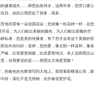
们的健康成长……师恩如鱼得水，这两年来，您苦口婆心
历在目。由此让我想起了很多，很多。
茹苦地培育每一朵祖国花朵；您就像一粒花种一样，在您
要开花，为人们献出美丽的颜色，为人们献出新颖的空
的耕耘者，您是美的传播者，有了您才会有这个美丽的世
太阳在向你问好；老师，您的爱，像太阳一样温和，像泉
更严峻，比母爱更细腻，比友爱更纯洁。有人说师恩比山
宝贵，但我要说的是——师恩比大海更宽敞！
空，把银色的光辉谱写到大地上。我望着那棵蒲公英，眼
那句诗：落红不是无情物，化作春泥更护花。