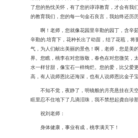
了您的热忱关怀，有了您的谆谆教育，才会有我
的教育我们，您的每一句金石良言，我始终还历
啊！老师，您就像花园里辛勤的园丁，含辛
辛勤的.培育下，花种长出了幼苗，结了花苞，将
气，为人们献出美丽的景色！啊，老师，您是美
界。您瞧，桃李在对您致敬，春色在对您微笑，
水一样甘甜，像宝石一样绚烂。您的爱，比父爱
高，有人说师恩比还海深，也有人说师恩比金子
不知不觉，夜静了，明镜般的月亮悬挂在天
眶里忍不住地下了几滴泪珠，我不禁想起龚自珍
祝刘老师：
身体健康，事业有成，桃李满天下！