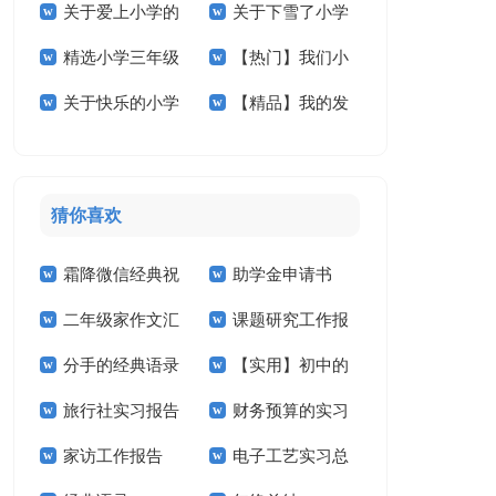
关于爱上小学的
关于下雪了小学
学的作文300字4篇
小学作文合集7篇
精选小学三年级
【热门】我们小
作文锦集八篇
作文400字五篇
关于快乐的小学
【精品】我的发
的作文合集六篇
学作文合集十篇
作文3篇
明小学作文三篇
猜你喜欢
霜降微信经典祝
助学金申请书
二年级家作文汇
课题研究工作报
福语
【精】
分手的经典语录
【实用】初中的
总7篇
告
旅行社实习报告
财务预算的实习
作文300字汇总6篇
家访工作报告
电子工艺实习总
(15篇)
报告