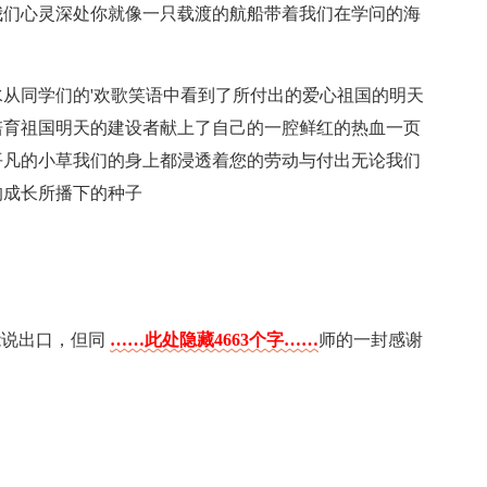
我们心灵深处你就像一只载渡的航船带着我们在学问的海
从同学们的'欢歌笑语中看到了所付出的爱心祖国的明天
培育祖国明天的建设者献上了自己的一腔鲜红的热血一页
平凡的小草我们的身上都浸透着您的劳动与付出无论我们
的成长所播下的种子
能说出口，但同
……此处隐藏4663个字……
师的一封感谢