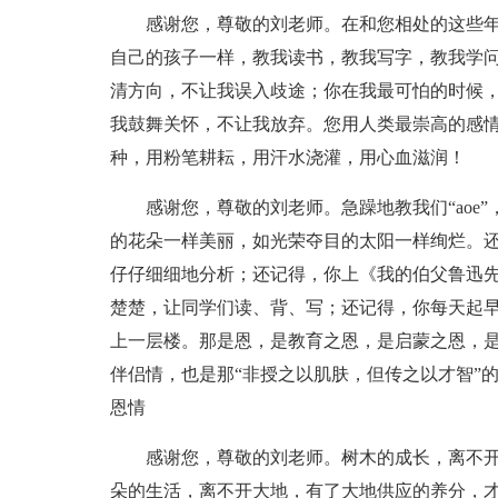
感谢您，尊敬的刘老师。在和您相处的这些
自己的孩子一样，教我读书，教我写字，教我学
清方向，不让我误入歧途；你在我最可怕的时候
我鼓舞关怀，不让我放弃。您用人类最崇高的感
种，用粉笔耕耘，用汗水浇灌，用心血滋润！
感谢您，尊敬的刘老师。急躁地教我们“aoe
的花朵一样美丽，如光荣夺目的太阳一样绚烂。还
仔仔细细地分析；还记得，你上《我的伯父鲁迅
楚楚，让同学们读、背、写；还记得，你每天起
上一层楼。那是恩，是教育之恩，是启蒙之恩，
伴侣情，也是那“非授之以肌肤，但传之以才智”
恩情
感谢您，尊敬的刘老师。树木的成长，离不
朵的生活，离不开大地，有了大地供应的养分，