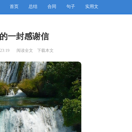
首页
总结
合同
句子
实用文
的一封感谢信
23:19
阅读全文
下载本文