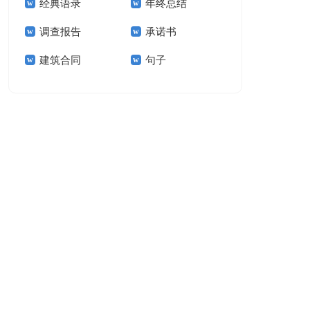
经典语录
年终总结
结15篇
调查报告
承诺书
建筑合同
句子