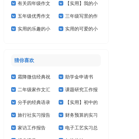
有关四年级作文
【实用】我的小
学作文三篇
作文4篇
五年级优秀作文
三年级写景的作
300字5篇
学作文3篇
实用的乐趣的小
实用的可爱的小
汇总五篇
文
学作文三篇
学作文四篇
猜你喜欢
霜降微信经典祝
助学金申请书
二年级家作文汇
课题研究工作报
福语
【精】
分手的经典语录
【实用】初中的
总7篇
告
旅行社实习报告
财务预算的实习
作文300字汇总6篇
家访工作报告
电子工艺实习总
(15篇)
报告