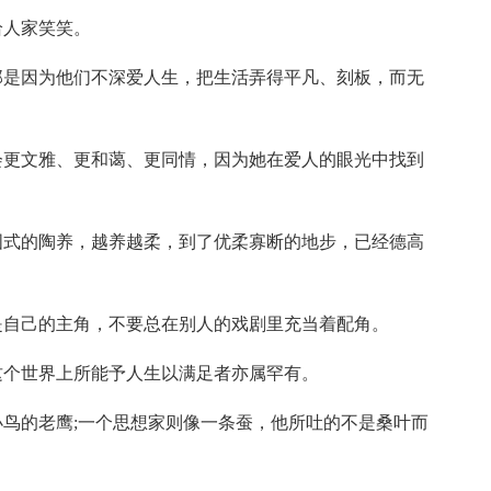
给人家笑笑。
那是因为他们不深爱人生，把生活弄得平凡、刻板，而无
会更文雅、更和蔼、更同情，因为她在爱人的眼光中找到
国式的陶养，越养越柔，到了优柔寡断的地步，已经德高
是自己的主角，不要总在别人的戏剧里充当着配角。
这个世界上所能予人生以满足者亦属罕有。
小鸟的老鹰;一个思想家则像一条蚕，他所吐的不是桑叶而