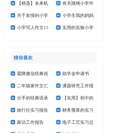
【精选】未来机
有关跳绳小学作
学作文3篇
文锦集九篇
篇
关于友情的小学
小学生我的妈妈
器人小学作文4篇
文300字10篇
小学写人作文15
实用的实验小学
作文合集十篇
作文
篇
的作文400字四篇
猜你喜欢
霜降微信经典祝
助学金申请书
二年级家作文汇
课题研究工作报
福语
【精】
分手的经典语录
【实用】初中的
总7篇
告
旅行社实习报告
财务预算的实习
作文300字汇总6篇
家访工作报告
电子工艺实习总
(15篇)
报告