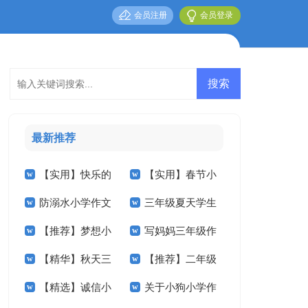
会员注册
会员登录
最新推荐
【实用】快乐的
【实用】春节小
防溺水小学作文
三年级夏天学生
小学作文300字4篇
学作文400字4篇
【推荐】梦想小
写妈妈三年级作
400字三篇
作文
【精华】秋天三
【推荐】二年级
学作文300字4篇
文
【精选】诚信小
关于小狗小学作
年级作文汇编八篇
的春天作文300字四