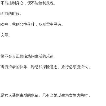
若不能控制身心，便不能控制灵魂。
的面前的时候。
的欢鸣，秋则悲悼落叶，冬则雪中寻诗。
俗文章。
阶级不会真正领略悠闲生活的乐趣。
历者流浪者的快乐、诱惑和探险意志。旅行必须流浪式，
正是女人受到束缚的象征。只有当她以生为女性为荣时，