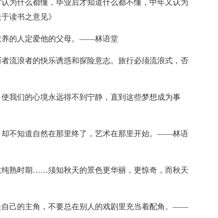
时认为什么都懂，毕业后才知道什么都不懂，中年又认为
关于读书之意见》
教养的人定爱他的父母。——林语堂
历者流浪者的快乐诱惑和探险意志。旅行必须流浪式，否
，使我们的心境永远得不到宁静，直到这些梦想成为事
，却不知道自然在那里终了，艺术在那里开始。——林语
这纯熟时期……须知秋天的景色更华丽，更惊奇，而秋天
是自己的主角，不要总在别人的戏剧里充当着配角。——