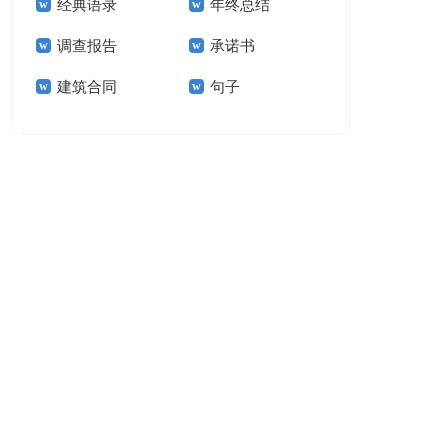
经典语录
年终总结
结15篇
调查报告
承诺书
建筑合同
句子