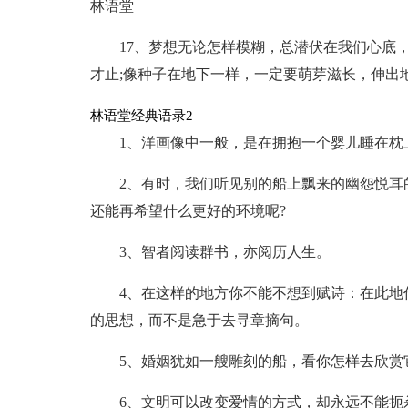
林语堂
17、梦想无论怎样模糊，总潜伏在我们心底
才止;像种子在地下一样，一定要萌芽滋长，伸出
林语堂经典语录2
1、洋画像中一般，是在拥抱一个婴儿睡在枕
2、有时，我们听见别的船上飘来的幽怨悦耳
还能再希望什么更好的环境呢?
3、智者阅读群书，亦阅历人生。
4、在这样的地方你不能不想到赋诗：在此地
的思想，而不是急于去寻章摘句。
5、婚姻犹如一艘雕刻的船，看你怎样去欣赏
6、文明可以改变爱情的方式，却永远不能扼