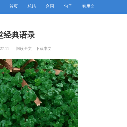
首页
总结
合同
句子
实用文
堂经典语录
27:11
阅读全文
下载本文