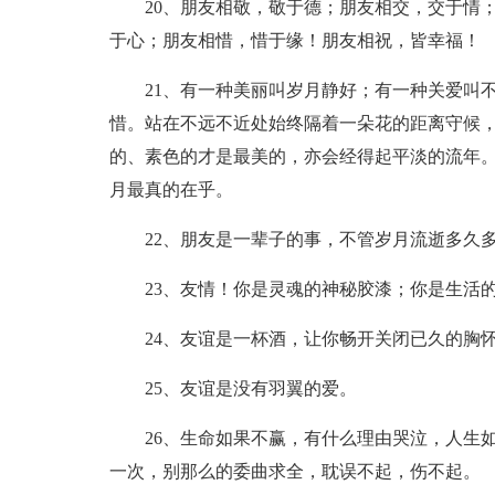
20、朋友相敬，敬于德；朋友相交，交于情
于心；朋友相惜，惜于缘！朋友相祝，皆幸福！
21、有一种美丽叫岁月静好；有一种关爱叫
惜。站在不远不近处始终隔着一朵花的距离守候
的、素色的才是最美的，亦会经得起平淡的流年
月最真的在乎。
22、朋友是一辈子的事，不管岁月流逝多久
23、友情！你是灵魂的神秘胶漆；你是生活
24、友谊是一杯酒，让你畅开关闭已久的胸
25、友谊是没有羽翼的爱。
26、生命如果不赢，有什么理由哭泣，人生
一次，别那么的委曲求全，耽误不起，伤不起。