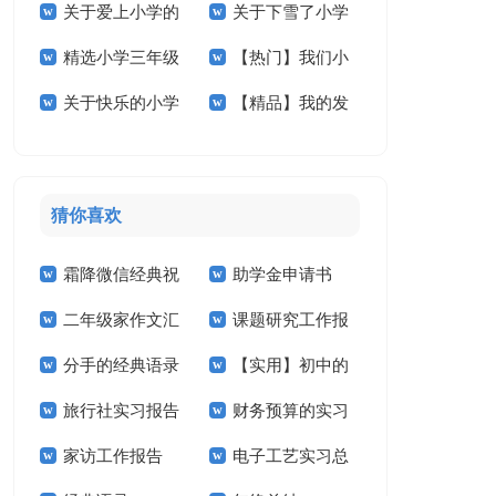
关于爱上小学的
关于下雪了小学
学的作文300字4篇
小学作文合集7篇
精选小学三年级
【热门】我们小
作文锦集八篇
作文400字五篇
关于快乐的小学
【精品】我的发
的作文合集六篇
学作文合集十篇
作文3篇
明小学作文三篇
猜你喜欢
霜降微信经典祝
助学金申请书
二年级家作文汇
课题研究工作报
福语
【精】
分手的经典语录
【实用】初中的
总7篇
告
旅行社实习报告
财务预算的实习
作文300字汇总6篇
家访工作报告
电子工艺实习总
(15篇)
报告