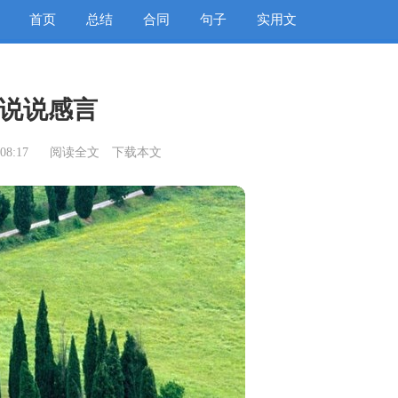
首页
总结
合同
句子
实用文
说说感言
08:17
阅读全文
下载本文