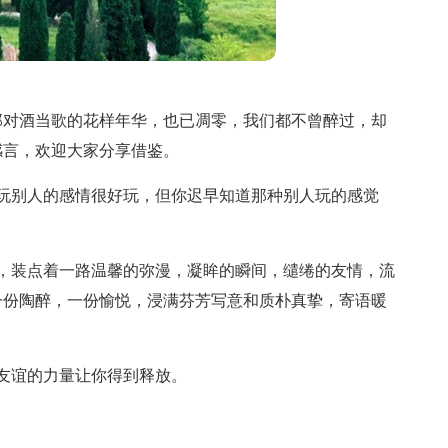
那对酒当歌的花样年华，也已凋零，我们都不曾醉过，却
感言，欢迎大家分享借鉴。
玩别人的感情很好玩，但你迟早知道那种别人玩的感觉
，装点着一路温馨的弥漫，凝眸的瞬间，缱绻的友情，流
一份陶醉，一份愉悦，浸满芬芳写意和质朴真挚，寄语暖
友谊的力量让你得到释放。