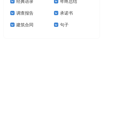
经典语录
年终总结
结15篇
调查报告
承诺书
建筑合同
句子