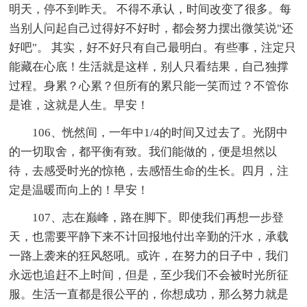
明天，停不到昨天。 不得不承认，时间改变了很多。每
当别人问起自己过得好不好时，都会努力摆出微笑说"还
好吧"。 其实，好不好只有自己最明白。有些事，注定只
能藏在心底！生活就是这样，别人只看结果，自己独撑
过程。身累？心累？但所有的累只能一笑而过？不管你
是谁，这就是人生。早安！
106、恍然间，一年中1/4的时间又过去了。光阴中
的一切取舍，都平衡有致。我们能做的，便是坦然以
待，去感受时光的惊艳，去感悟生命的生长。四月，注
定是温暖而向上的！早安！
107、志在巅峰，路在脚下。即使我们再想一步登
天，也需要平静下来不计回报地付出辛勤的汗水，承载
一路上袭来的狂风怒吼。或许，在努力的日子中，我们
永远也追赶不上时间，但是，至少我们不会被时光所征
服。生活一直都是很公平的，你想成功，那么努力就是