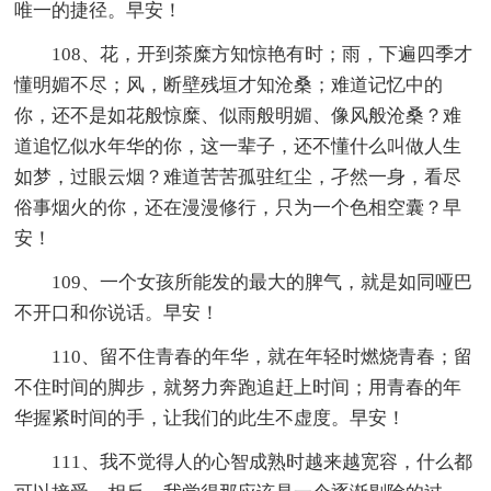
唯一的捷径。早安！
108、花，开到茶糜方知惊艳有时；雨，下遍四季才
懂明媚不尽；风，断壁残垣才知沧桑；难道记忆中的
你，还不是如花般惊糜、似雨般明媚、像风般沧桑？难
道追忆似水年华的你，这一辈子，还不懂什么叫做人生
如梦，过眼云烟？难道苦苦孤驻红尘，孑然一身，看尽
俗事烟火的你，还在漫漫修行，只为一个色相空囊？早
安！
109、一个女孩所能发的最大的脾气，就是如同哑巴
不开口和你说话。早安！
110、留不住青春的年华，就在年轻时燃烧青春；留
不住时间的脚步，就努力奔跑追赶上时间；用青春的年
华握紧时间的手，让我们的此生不虚度。早安！
111、我不觉得人的心智成熟时越来越宽容，什么都