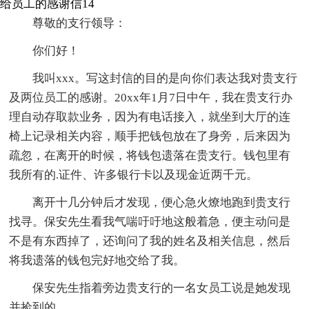
给员工的感谢信14
尊敬的支行领导：
你们好！
我叫xxx。写这封信的目的是向你们表达我对贵支行
及两位员工的感谢。20xx年1月7日中午，我在贵支行办
理自动存取款业务，因为有电话接入，就坐到大厅的连
椅上记录相关内容，顺手把钱包放在了身旁，后来因为
疏忽，在离开的时候，将钱包遗落在贵支行。钱包里有
我所有的.证件、许多银行卡以及现金近两千元。
离开十几分钟后才发现，便心急火燎地跑到贵支行
找寻。保安先生看我气喘吁吁地这般着急，便主动问是
不是有东西掉了，还询问了我的姓名及相关信息，然后
将我遗落的钱包完好地交给了我。
保安先生指着旁边贵支行的一名女员工说是她发现
并捡到的。