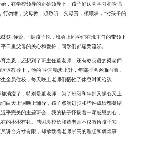
开始，在学校领导的正确领导下，孩子们认真学习和吟唱
，行勿懒，父母教，须敬听，父母责，须顺承，”对孩子的
我想对你说。”据孩子说，班会上同学们在班主任的带领下
着平日里父母的关心和爱护，同学们都痛哭流涕。
养育之恩，还想到了班主任董老师，还有教英语的梁老师
谆谆教导下，他的`学习稳步上升，年部排名逐渐向前，
学生全员住校，每天晚上老师们牺牲了休息时间给孩
师都消瘦了，特别是董老师，为了班级和年部又操心又上
他们白天上课晚上辅导，孩子点滴进步和些许成绩都凝结
展近乎完美的主题班会，我的孩子怀揣着一颗感恩的心，
现在的彬彬有礼。感谢袁校长和董老师不仅教给孩子知
三尺讲台方寸有限，却承载着老师崇高的理想和辉煌事