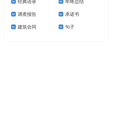
经典语录
年终总结
结15篇
调查报告
承诺书
建筑合同
句子