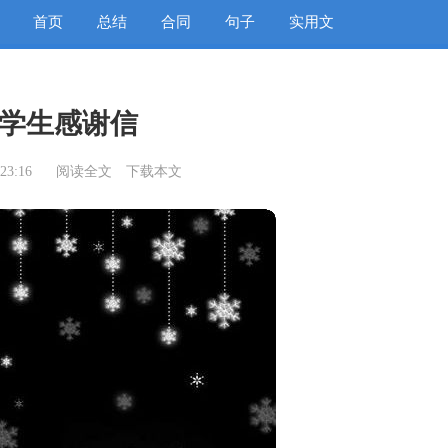
首页
总结
合同
句子
实用文
学生感谢信
23:16
阅读全文
下载本文