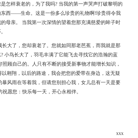
是怎样衰老的，为了我吗? 当我的第一声哭声打破黎明的
东西——生命。这是一份多么珍贵的礼物啊!珍贵得令我
的母亲。 当我第一次深情的望着您那充满慈爱的眸子时
怀。
我长大了，您却衰老了。您就如同那老芭蕉，而我就是那
? 小鸟长大了，羽毛丰满了它能飞去寻找它的浩瀚的蓝
好照顾自己的。人只有不断的接受新事物才能增长知识，
得以翱翔，以后的路途，我会把您的爱带在身边，这无疑
的暴风雨在等着我，但请您别担心我，女儿总有一天是要
的祝愿您：快乐每一天，开心永相伴。
xxx