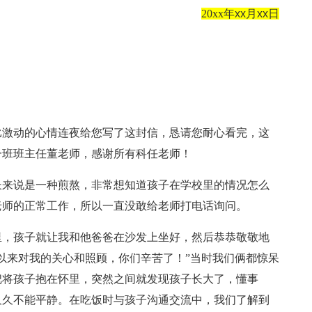
20xx
年
xx
月
xx
日
比激动的心情连夜给您写了这封信，恳请您耐心看完，这
一班班主任董老师，感谢所有科任老师！
长来说是一种煎熬，非常想知道孩子在学校里的情况怎么
老师的正常工作，所以一直没敢给老师打电话询问。
里，孩子就让我和他爸爸在沙发上坐好，然后恭恭敬敬地
以来对我的关心和照顾，你们辛苦了！”当时我们俩都惊呆
把将孩子抱在怀里，突然之间就发现孩子长大了，懂事
久久不能平静。在吃饭时与孩子沟通交流中，我们了解到