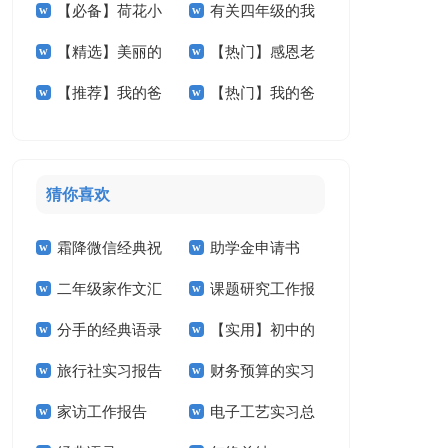
【必备】荷花小
有关四年级的我
想小学作文3篇
我的作文集锦九篇
【精选】美丽的
【热门】感恩老
学作文合集5篇
作文300字四篇
【推荐】我的爸
【热门】我的爸
小学作文300字四篇
师小学作文三篇
爸小学作文九篇
爸小学作文七篇
猜你喜欢
霜降微信经典祝
助学金申请书
二年级家作文汇
课题研究工作报
福语
【精】
分手的经典语录
【实用】初中的
总7篇
告
旅行社实习报告
财务预算的实习
作文300字汇总6篇
家访工作报告
电子工艺实习总
(15篇)
报告