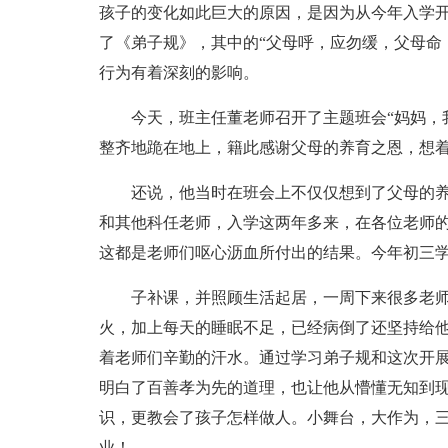
孩子的变化如此巨大的原因，是因为从今年入学
了《弟子规》，其中的“父母呼，应勿缓，父母命
行为有着深刻的影响。
今天，班主任董老师召开了主题班会“妈妈，
整齐地跪在地上，籍此感谢父母的养育之恩，想
还说，他当时在班会上不仅仅想到了父母的
和其他科任老师，入学这两年多来，在各位老师的
这都是老师们呕心沥血所付出的结果。今年初三
子补课，并照顾生活起居，一周下来很多老
火，加上每天的睡眠不足，已经病倒了还坚持给
着老师们辛勤的汗水。通过学习弟子规和这次开
明白了百善孝为先的道理，也让他从懵懂无知到
识，更教会了孩子怎样做人。小舞台，大作为，
业！