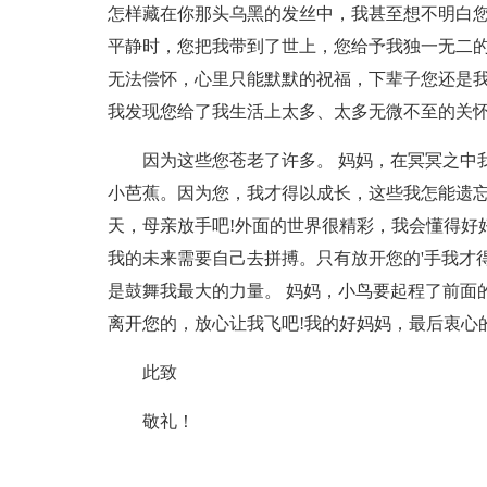
怎样藏在你那头乌黑的发丝中，我甚至想不明白您
平静时，您把我带到了世上，您给予我独一无二的
无法偿怀，心里只能默默的祝福，下辈子您还是我
我发现您给了我生活上太多、太多无微不至的关
因为这些您苍老了许多。 妈妈，在冥冥之中
小芭蕉。因为您，我才得以成长，这些我怎能遗忘
天，母亲放手吧!外面的世界很精彩，我会懂得好
我的未来需要自己去拼搏。只有放开您的'手我才
是鼓舞我最大的力量。 妈妈，小鸟要起程了前面
离开您的，放心让我飞吧!我的好妈妈，最后衷心
此致
敬礼！