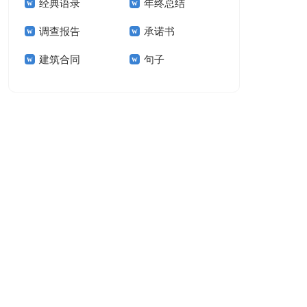
经典语录
年终总结
结15篇
调查报告
承诺书
建筑合同
句子