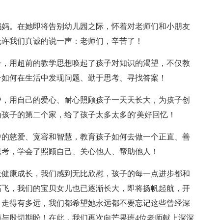
妈妈。在她即将告别幼儿园之际，怀着对老师们和小朋友
允许我们真诚的说一声：老师们，辛苦了！
子，用超前的教学思想唤起了孩子对知识的渴望，不仅教
子如何在生活中发现问题、勤于思考、寻找答案！
护，用自己的爱心、耐心照顾孩子一天天长大，为孩子创
孩子的第二个家，给了孩子太多太多的'美好回忆！
中的慈爱、宽容和智慧，教育孩子如何去做一个正直、善
思考，学会了照顾自己、关心他人、帮助他人！
天健康成长，我们感到无比欣慰，孩子的每一点进步都和
高飞，我们的宝贝女儿也已逐渐长大，即将扬帆起航，开
、走得有多远，我们都希望她永远都不要忘记这些曾经深
与殷切期盼！在此，我们再次向芒果班4位老师献上深深