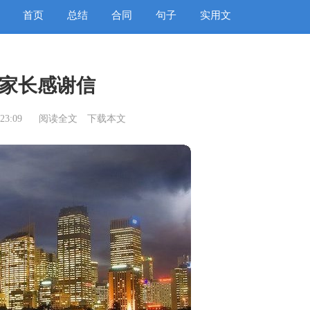
首页
总结
合同
句子
实用文
家长感谢信
23:09
阅读全文
下载本文