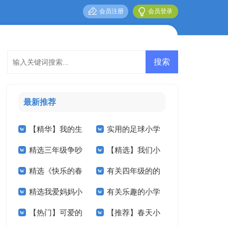
会员注册
会员登录
最新推荐
【精华】我的生
实用的足球小学
精选三年级争吵
【精选】我们小
活小学作文四篇
作文合集八篇
精选《快乐的春
有关四年级的的
作文300字四篇
学作文300字六篇
精选我爱妈妈小
有关乐趣的小学
节》小学作文合集九
暑假作文3篇
【热门】可爱的
【推荐】春天小
学作文4篇
作文合集10篇
篇