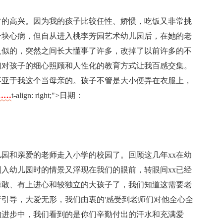
常的高兴。因为我的孩子比较任性、娇惯，吃饭又非常挑
一块心病，但自从进入桃李芳园艺术幼儿园后，在她的老
人似的，突然之间长大懂事了许多，改掉了以前许多的不
们对孩子的细心照顾和人性化的教育方式让我百感交集。
不亚于我这个当母亲的。孩子不管是大小便弄在衣服上，
……
t-align: right;">日期：
儿园和亲爱的老师走入小学的校园了。回顾这几年xx在幼
刚入幼儿园时的情景又浮现在我们的眼前，转眼间xx已经
勇敢、有上进心和较独立的大孩子了，我们知道这需要老
引导，大爱无形，我们由衷的'感受到老师们对他全心全
的进步中，我们看到的是你们辛勤付出的汗水和充满爱