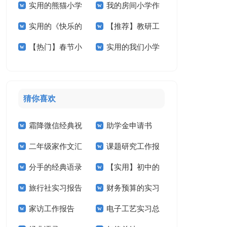
实用的熊猫小学
我的房间小学作
小学作文300字3篇
学作文十篇
实用的《快乐的
【推荐】教研工
作文合集五篇
文汇编5篇
【热门】春节小
实用的我们小学
春节》小学作文3篇
作计划范文汇编五篇
学作文400字四篇
作文400字三篇
猜你喜欢
霜降微信经典祝
助学金申请书
二年级家作文汇
课题研究工作报
福语
【精】
分手的经典语录
【实用】初中的
总7篇
告
旅行社实习报告
财务预算的实习
作文300字汇总6篇
家访工作报告
电子工艺实习总
(15篇)
报告