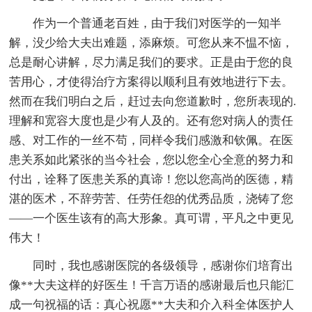
作为一个普通老百姓，由于我们对医学的一知半
解，没少给大夫出难题，添麻烦。可您从来不愠不恼，
总是耐心讲解，尽力满足我们的要求。正是由于您的良
苦用心，才使得治疗方案得以顺利且有效地进行下去。
然而在我们明白之后，赶过去向您道歉时，您所表现的.
理解和宽容大度也是少有人及的。还有您对病人的责任
感、对工作的一丝不苟，同样令我们感激和钦佩。在医
患关系如此紧张的当今社会，您以您全心全意的努力和
付出，诠释了医患关系的真谛！您以您高尚的医德，精
湛的医术，不辞劳苦、任劳任怨的优秀品质，浇铸了您
——一个医生该有的高大形象。真可谓，平凡之中更见
伟大！
同时，我也感谢医院的各级领导，感谢你们培育出
像**大夫这样的好医生！千言万语的感谢最后也只能汇
成一句祝福的话：真心祝愿**大夫和介入科全体医护人