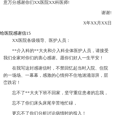
意万分感谢你们XX医院XX科医师!
谢谢!
X年XX月XX日
给医院感谢信15
XX医院各级领导、医护人员：
**介入科的**大夫和介入科全体医护人员，请接受
我们全家对你们的衷心感谢。愿你们好人一生平安！
在我写这封感谢信时，不禁回忆起当时入院、住院
的一场场、一幕幕，感激的心情抑不住地汹涌澎湃，层
峦跌宕！
忘不了**大夫下班不回家，坚守重症患者的忘我，
忘不了你们床头床尾辛苦地忙碌，
更忘不了你们分析讨论病情时的投入！