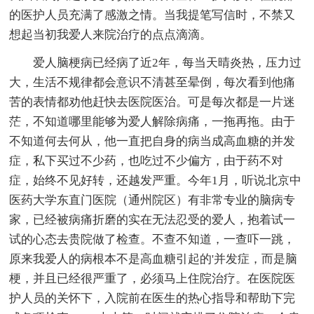
的医护人员充满了感激之情。当我提笔写信时，不禁又
想起当初我爱人来院治疗的点点滴滴。
爱人脑梗病已经病了近2年，每当天晴炎热，压力过
大，生活不规律都会意识不清甚至晕倒，每次看到他痛
苦的表情都劝他赶快去医院医治。可是每次都是一片迷
茫，不知道哪里能够为爱人解除病痛，一拖再拖。由于
不知道何去何从，他一直把自身的病当成高血糖的并发
症，私下买过不少药，也吃过不少偏方，由于药不对
症，始终不见好转，还越发严重。今年1月，听说北京中
医药大学东直门医院（通州院区）有非常专业的脑病专
家，已经被病痛折磨的实在无法忍受的爱人，抱着试一
试的心态去贵院做了检查。不查不知道，一查吓一跳，
原来我爱人的病根本不是高血糖引起的'并发症，而是脑
梗，并且已经很严重了，必须马上住院治疗。在医院医
护人员的关怀下，入院前在医生的热心指导和帮助下完