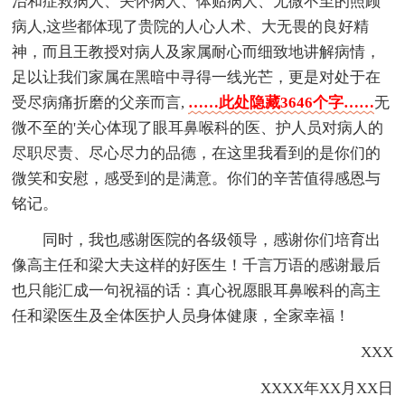
治和症救病人、关怀病人、体贴病人、无微不至的照顾
病人,这些都体现了贵院的人心人术、大无畏的良好精
神，而且王教授对病人及家属耐心而细致地讲解病情，
足以让我们家属在黑暗中寻得一线光芒，更是对处于在
受尽病痛折磨的父亲而言,
……此处隐藏3646个字……
无
微不至的'关心体现了眼耳鼻喉科的医、护人员对病人的
尽职尽责、尽心尽力的品德，在这里我看到的是你们的
微笑和安慰，感受到的是满意。你们的辛苦值得感恩与
铭记。
同时，我也感谢医院的各级领导，感谢你们培育出
像高主任和梁大夫这样的好医生！千言万语的感谢最后
也只能汇成一句祝福的话：真心祝愿眼耳鼻喉科的高主
任和梁医生及全体医护人员身体健康，全家幸福！
XXX
XXXX年XX月XX日