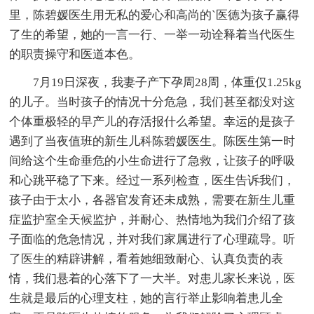
里，陈碧媛医生用无私的爱心和高尚的`医德为孩子赢得
了生的希望，她的一言一行、一举一动诠释着当代医生
的职责操守和医道本色。
7月19日深夜，我妻子产下孕周28周，体重仅1.25kg
的儿子。当时孩子的情况十分危急，我们甚至都没对这
个体重极轻的早产儿的存活报什么希望。幸运的是孩子
遇到了当夜值班的新生儿科陈碧媛医生。陈医生第一时
间给这个生命垂危的小生命进行了急救，让孩子的呼吸
和心跳平稳了下来。经过一系列检查，医生告诉我们，
孩子由于太小，各器官发育还未成熟，需要在新生儿重
症监护室全天候监护，并耐心、热情地为我们介绍了孩
子面临的危急情况，并对我们家属进行了心理疏导。听
了医生的精辟讲解，看着她细致耐心、认真负责的表
情，我们悬着的心落下了一大半。对患儿家长来说，医
生就是最后的心理支柱，她的言行举止影响着患儿全