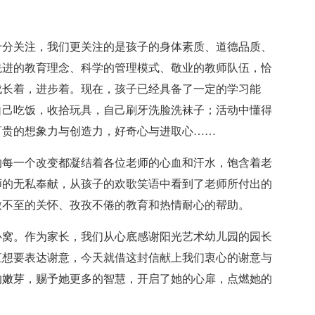
十分关注，我们更关注的是孩子的身体素质、道德品质、
先进的教育理念、科学的管理模式、敬业的教师队伍，恰
成长着，进步着。现在，孩子已经具备了一定的学习能
自己吃饭，收拾玩具，自己刷牙洗脸洗袜子；活动中懂得
可贵的想象力与创造力，好奇心与进取心……
的每一个改变都凝结着各位老师的心血和汗水，饱含着老
师的无私奉献，从孩子的欢歌笑语中看到了老师所付出的
微不至的关怀、孜孜不倦的教育和热情耐心的帮助。
心窝。作为家长，我们从心底感谢阳光艺术幼儿园的园长
直想要表达谢意，今天就借这封信献上我们衷心的谢意与
的嫩芽，赐予她更多的智慧，开启了她的心扉，点燃她的