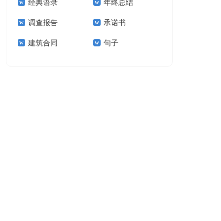
经典语录
年终总结
结15篇
调查报告
承诺书
建筑合同
句子