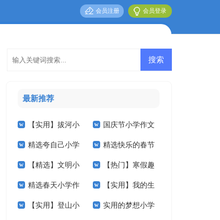
会员注册
会员登录
最新推荐
【实用】拔河小
国庆节小学作文
精选夸自己小学
精选快乐的春节
学作文锦集10篇
五篇
【精选】文明小
【热门】寒假趣
作文400字四篇
小学作文汇总八篇
精选春天小学作
【实用】我的生
学作文300字7篇
事小学作文合集9篇
【实用】登山小
实用的梦想小学
文400字九篇
活小学作文4篇