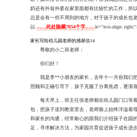
奶还有外翁外婆在家里面都有比较忙的工作，所
总是会有一些不周到的地方，对于孩子的成长也
以
……此处隐藏7054个字……
le="text-align: r
家长写给幼儿园老师的感谢信14
尊敬的小二班老师：
你们好！
我是李**小朋友的家长，去年十一月份我们
照顾和正确引导下，孩子克服了分离焦虑，逐渐
每天早上，班主任张老师都在幼儿园门口等
包，把孩子送到教室里去，老师脸上始终洋溢着
和家长的沟通，经常耐心的跟我们介绍孩子在园的
足，寻求解决方法，为家园共育促进孩子成长进