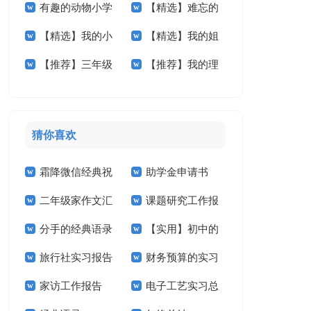
有趣的动物小学
【精选】难忘的
学作文锦集5篇
作文400字四篇
【精选】我的小
【精选】我的姐
作文汇总5篇
小学作文300字3篇
【推荐】三年级
【推荐】我的理
学作文300字三篇
姐小学作文锦集5篇
的作文300字汇总5
想小学作文6篇
篇
猜你喜欢
霜降微信经典祝
助学金申请书
二年级家作文汇
课题研究工作报
福语
【精】
分手的经典语录
【实用】初中的
总7篇
告
旅行社实习报告
财务预算的实习
作文300字汇总6篇
家访工作报告
电子工艺实习总
(15篇)
报告