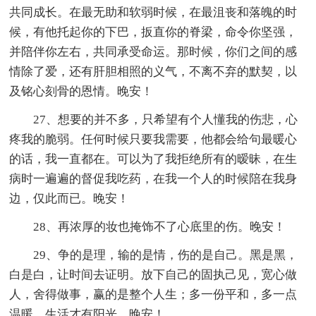
共同成长。在最无助和软弱时候，在最沮丧和落魄的时
候，有他托起你的下巴，扳直你的脊梁，命令你坚强，
并陪伴你左右，共同承受命运。那时候，你们之间的感
情除了爱，还有肝胆相照的义气，不离不弃的默契，以
及铭心刻骨的恩情。晚安！
27、想要的并不多，只希望有个人懂我的伤悲，心
疼我的脆弱。任何时候只要我需要，他都会给句最暖心
的话，我一直都在。可以为了我拒绝所有的暧昧，在生
病时一遍遍的督促我吃药，在我一个人的时候陪在我身
边，仅此而已。晚安！
28、再浓厚的妆也掩饰不了心底里的伤。晚安！
29、争的是理，输的是情，伤的是自己。黑是黑，
白是白，让时间去证明。放下自己的固执己见，宽心做
人，舍得做事，赢的是整个人生；多一份平和，多一点
温暖，生活才有阳光。晚安！