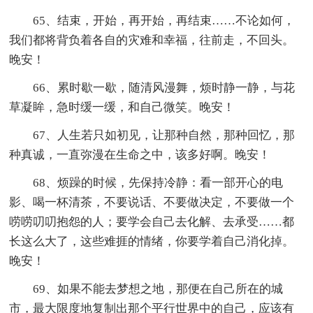
65、结束，开始，再开始，再结束……不论如何，
我们都将背负着各自的灾难和幸福，往前走，不回头。
晚安！
66、累时歇一歇，随清风漫舞，烦时静一静，与花
草凝眸，急时缓一缓，和自己微笑。晚安！
67、人生若只如初见，让那种自然，那种回忆，那
种真诚，一直弥漫在生命之中，该多好啊。晚安！
68、烦躁的时候，先保持冷静：看一部开心的电
影、喝一杯清茶，不要说话、不要做决定，不要做一个
唠唠叨叨抱怨的人；要学会自己去化解、去承受……都
长这么大了，这些难捱的情绪，你要学着自己消化掉。
晚安！
69、如果不能去梦想之地，那便在自己所在的城
市，最大限度地复制出那个平行世界中的自己，应该有