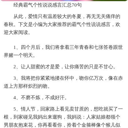
经典霸气个性说说感言汇总70句
从此，爱情只有温差较大的冬夏，再无无关痛痒的
春秋。下文是小编为大家推荐的霸气个性说说感言，欢
迎大家阅读。
1、四个月后，我们将拿着三年青春和七张答卷跟世
界赌一个明天。
2、让人甜蜜的才是爱，让你痛苦的只是不甘心。
3、我将把你紧紧地搂在怀中，吻你亿万次，像在赤
道上方那样炽烈的吻。
4、不磨不炼，不成好汗。
5、情人节，回家路上看见卖甘蔗的，想吃就买了一
根，到家碰见我妈出来遛狗，我妈说：人家姑娘都领个
男朋友抱束花，你再看看你，拎着个金箍棒像个猴儿似