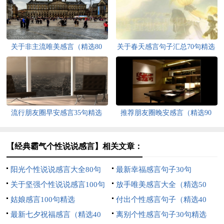
关于非主流唯美感言（精选80
关于春天感言句子汇总70句精选
句）
流行朋友圈早安感言35句精选
推荐朋友圈晚安感言（精选90
句）
【经典霸气个性说说感言】相关文章：
阳光个性说说感言大全80句
最新幸福感言句子30句
关于坚强个性说说感言100句
放手唯美感言大全（精选50
精选
姑娘感言100句精选
句）
付出个性感言句子（精选40
最新七夕祝福感言（精选40
句）
离别个性感言句子30句精选